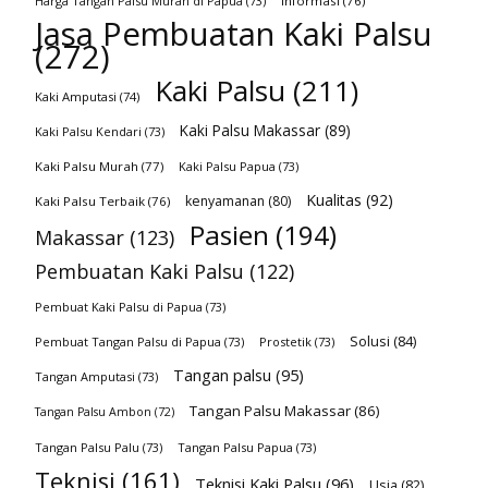
Harga Tangan Palsu Murah di Papua
(73)
Informasi
(76)
Jasa Pembuatan Kaki Palsu
(272)
Kaki Palsu
(211)
Kaki Amputasi
(74)
Kaki Palsu Makassar
(89)
Kaki Palsu Kendari
(73)
Kaki Palsu Murah
(77)
Kaki Palsu Papua
(73)
Kualitas
(92)
kenyamanan
(80)
Kaki Palsu Terbaik
(76)
Pasien
(194)
Makassar
(123)
Pembuatan Kaki Palsu
(122)
Pembuat Kaki Palsu di Papua
(73)
Solusi
(84)
Pembuat Tangan Palsu di Papua
(73)
Prostetik
(73)
Tangan palsu
(95)
Tangan Amputasi
(73)
Tangan Palsu Makassar
(86)
Tangan Palsu Ambon
(72)
Tangan Palsu Palu
(73)
Tangan Palsu Papua
(73)
Teknisi
(161)
Teknisi Kaki Palsu
(96)
Usia
(82)