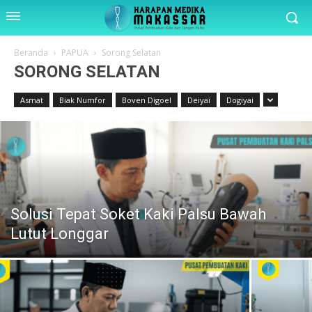
Beranda
PAPUA
Sorong Selatan
SORONG SELATAN
Asmat
Biak Numfor
Boven Digoel
Deiyai
Dogiyai
Solusi Tepat Soket Kaki Palsu Bawah
Lutut Longgar