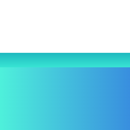
Selamat Datang di
Harapan Medika Makassar
Pusat Pembuatan
Kaki Palsu dan Tangan Palsu