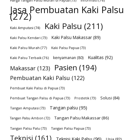
Harga Tangan Palsu Murah di Papua
(73)
Informasi
(76)
Jasa Pembuatan Kaki Palsu
(272)
Kaki Palsu
(211)
Kaki Amputasi
(74)
Kaki Palsu Makassar
(89)
Kaki Palsu Kendari
(73)
Kaki Palsu Murah
(77)
Kaki Palsu Papua
(73)
Kualitas
(92)
kenyamanan
(80)
Kaki Palsu Terbaik
(76)
Pasien
(194)
Makassar
(123)
Pembuatan Kaki Palsu
(122)
Pembuat Kaki Palsu di Papua
(73)
Solusi
(84)
Pembuat Tangan Palsu di Papua
(73)
Prostetik
(73)
Tangan palsu
(95)
Tangan Amputasi
(73)
Tangan Palsu Makassar
(86)
Tangan Palsu Ambon
(72)
Tangan Palsu Palu
(73)
Tangan Palsu Papua
(73)
Teknisi
(161)
Teknisi Kaki Palsu
(96)
Usia
(82)