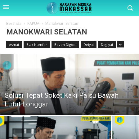
Beranda
PAPUA
Manokwari Selatan
MANOKWARI SELATAN
Asmat
Biak Numfor
Boven Digoel
Deiyai
Dogiyai
Solusi Tepat Soket Kaki Palsu Bawah
Lutut Longgar