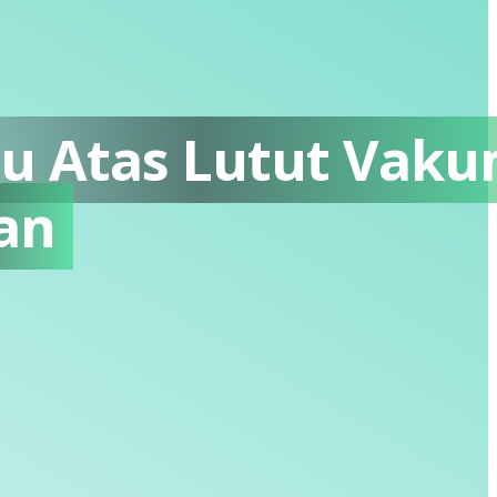
su Atas Lutut Vak
an