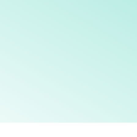
Soket Kaki Palsu Atas Lutut Vakum (Above Knee Prosthesis)