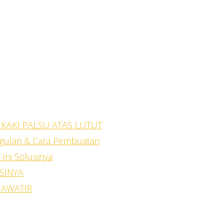
ng krusial pada sebuah prostesis bukanla
aki palsu
. Soket adalah kunci utama yang
u.
 KAKI PALSU ATAS LUTUT
ggulan & Cara Pembuatan
Ini Solusinya
SINYA
HAWATIR
(
transfemoral prosthesis
), merancang soke