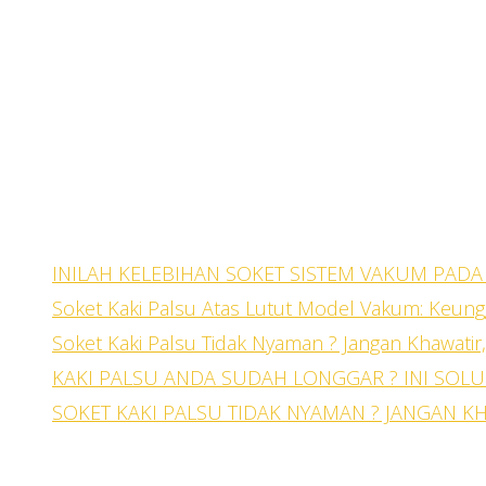
Bagi pasien amputasi, komponen yang pali
kenyamanan dan akurasi ukuran
soket k
jalan pasien saat menggunakan kaki pals
INILAH KELEBIHAN SOKET SISTEM VAKUM PADA
Soket Kaki Palsu Atas Lutut Model Vakum: Keun
Soket Kaki Palsu Tidak Nyaman ? Jangan Khawatir, 
KAKI PALSU ANDA SUDAH LONGGAR ? INI SOLU
SOKET KAKI PALSU TIDAK NYAMAN ? JANGAN K
Khusus untuk tipe
kaki palsu atas lutut