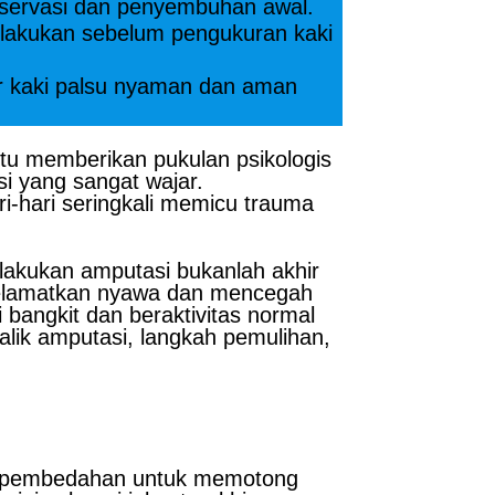
servasi dan penyembuhan awal.
ilakukan sebelum pengukuran kaki
r kaki palsu nyaman dan aman
tu memberikan pukulan psikologis
i yang sangat wajar.
i-hari seringkali memicu trauma
lakukan amputasi bukanlah akhir
nyelamatkan nyawa dan mencegah
 bangkit dan beraktivitas normal
alik amputasi, langkah pemulihan,
dur pembedahan untuk memotong