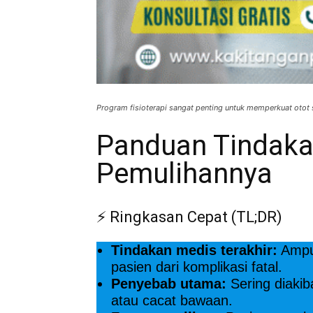
Program fisioterapi sangat penting untuk memperkuat otot
Panduan Tindaka
Pemulihannya
⚡ Ringkasan Cepat (TL;DR)
Tindakan medis terakhir:
Amput
pasien dari komplikasi fatal.
Penyebab utama:
Sering diakib
atau cacat bawaan.