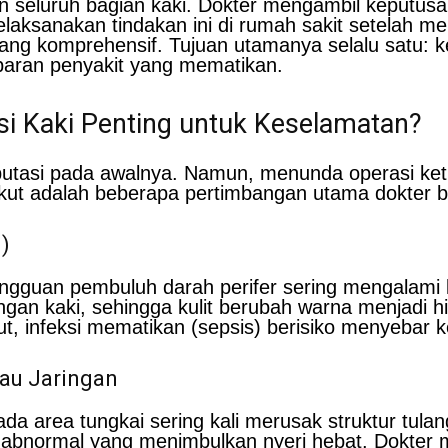
eluruh bagian kaki. Dokter mengambil keputusan i
laksanakan tindakan ini di rumah sakit setelah m
 yang komprehensif. Tujuan utamanya selalu satu:
aran penyakit yang mematikan.
i Kaki Penting untuk Keselamatan?
tasi pada awalnya. Namun, menunda operasi ketik
ut adalah beberapa pertimbangan utama dokter b
)
ngguan pembuluh darah perifer sering mengalami ko
n kaki, sehingga kulit berubah warna menjadi hit
, infeksi mematikan (sepsis) berisiko menyebar ke
tau Jaringan
a area tungkai sering kali merusak struktur tulan
abnormal yang menimbulkan nyeri hebat. Dokter 