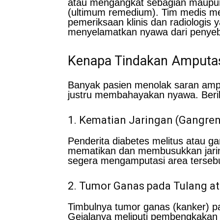
atau mengangkat sebagian maupun s
(ultimum remedium). Tim medis me
pemeriksaan klinis dan radiologis
menyelamatkan nyawa dari penyeb
Kenapa Tindakan Amputas
Banyak pasien menolak saran ampu
justru membahayakan nyawa. Berik
1. Kematian Jaringan (Gangren
Penderita diabetes melitus atau ga
mematikan dan membusukkan jaringa
segera mengamputasi area tersebut
2. Tumor Ganas pada Tulang a
Timbulnya tumor ganas (kanker) pad
Gejalanya meliputi pembengkakan 