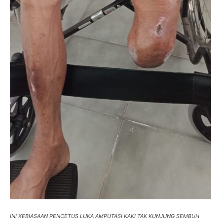
INI KEBIASAAN PENCETUS LUKA AMPUTASI KAKI TAK KUNJUNG SEMBUH