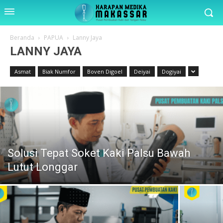
Beranda
PAPUA
Lanny Jaya
LANNY JAYA
Asmat
Biak Numfor
Boven Digoel
Deiyai
Dogiyai
Solusi Tepat Soket Kaki Palsu Bawah
Lutut Longgar