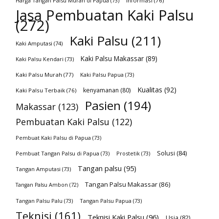
Harga Tangan Palsu Murah di Papua
(73)
Informasi
(76)
Jasa Pembuatan Kaki Palsu
(272)
Kaki Palsu
(211)
Kaki Amputasi
(74)
Kaki Palsu Makassar
(89)
Kaki Palsu Kendari
(73)
Kaki Palsu Murah
(77)
Kaki Palsu Papua
(73)
Kualitas
(92)
kenyamanan
(80)
Kaki Palsu Terbaik
(76)
Pasien
(194)
Makassar
(123)
Pembuatan Kaki Palsu
(122)
Pembuat Kaki Palsu di Papua
(73)
Solusi
(84)
Pembuat Tangan Palsu di Papua
(73)
Prostetik
(73)
Tangan palsu
(95)
Tangan Amputasi
(73)
Tangan Palsu Makassar
(86)
Tangan Palsu Ambon
(72)
Tangan Palsu Palu
(73)
Tangan Palsu Papua
(73)
Teknisi
(161)
Teknisi Kaki Palsu
(96)
Usia
(82)