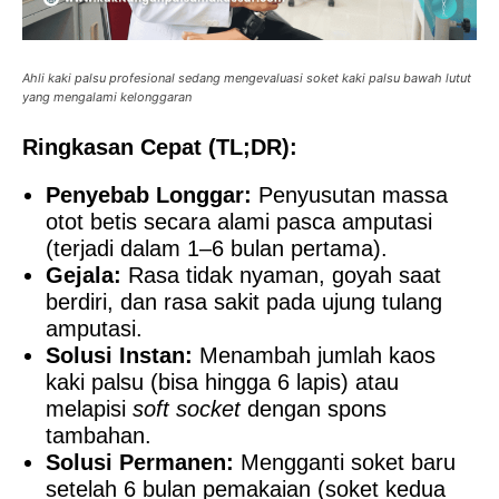
Ahli kaki palsu profesional sedang mengevaluasi soket kaki palsu bawah lutut
yang mengalami kelonggaran
Ringkasan Cepat (TL;DR):
Penyebab Longgar:
Penyusutan massa
otot betis secara alami pasca amputasi
(terjadi dalam 1–6 bulan pertama).
Gejala:
Rasa tidak nyaman, goyah saat
berdiri, dan rasa sakit pada ujung tulang
amputasi.
Solusi Instan:
Menambah jumlah kaos
kaki palsu (bisa hingga 6 lapis) atau
melapisi
soft socket
dengan spons
tambahan.
Solusi Permanen:
Mengganti soket baru
setelah 6 bulan pemakaian (soket kedua