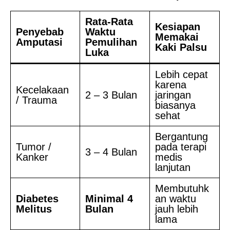
Rata-Rata
Kesiapan
Penyebab
Waktu
Memakai
Amputasi
Pemulihan
Kaki Palsu
Luka
Lebih cepat
karena
Kecelakaan
2 – 3 Bulan
jaringan
/ Trauma
biasanya
sehat
Bergantung
Tumor /
pada terapi
3 – 4 Bulan
Kanker
medis
lanjutan
Membutuhk
Diabetes
Minimal 4
an waktu
Melitus
Bulan
jauh lebih
lama