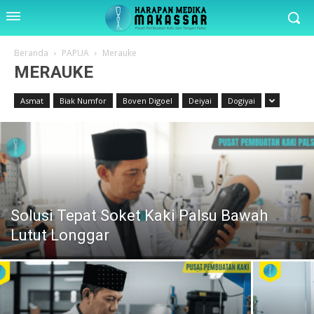
Beranda
PAPUA
Merauke
MERAUKE
Asmat
Biak Numfor
Boven Digoel
Deiyai
Dogiyai
Solusi Tepat Soket Kaki Palsu Bawah
Lutut Longgar