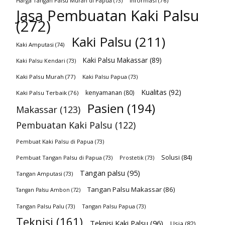
Harga Tangan Palsu Murah di Papua
(73)
Informasi
(76)
Jasa Pembuatan Kaki Palsu
(272)
Kaki Palsu
(211)
Kaki Amputasi
(74)
Kaki Palsu Makassar
(89)
Kaki Palsu Kendari
(73)
Kaki Palsu Murah
(77)
Kaki Palsu Papua
(73)
Kualitas
(92)
kenyamanan
(80)
Kaki Palsu Terbaik
(76)
Pasien
(194)
Makassar
(123)
Pembuatan Kaki Palsu
(122)
Pembuat Kaki Palsu di Papua
(73)
Solusi
(84)
Pembuat Tangan Palsu di Papua
(73)
Prostetik
(73)
Tangan palsu
(95)
Tangan Amputasi
(73)
Tangan Palsu Makassar
(86)
Tangan Palsu Ambon
(72)
Tangan Palsu Palu
(73)
Tangan Palsu Papua
(73)
Teknisi
(161)
Teknisi Kaki Palsu
(96)
Usia
(82)