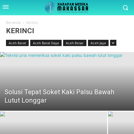
Beranda
Kerinci
KERINCI
Aceh Barat
Aceh Barat Daya
Aceh Besar
Aceh Jaya
Solusi Tepat Soket Kaki Palsu Bawah
Lutut Longgar