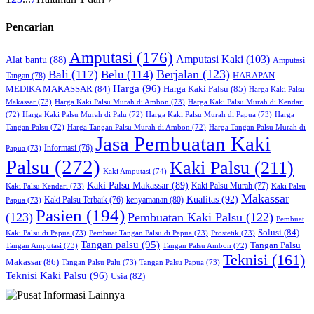
Pencarian
Amputasi
(176)
Amputasi Kaki
(103)
Alat bantu
(88)
Amputasi
Bali
(117)
Berjalan
(123)
Belu
(114)
HARAPAN
Tangan
(78)
Harga
(96)
MEDIKA MAKASSAR
(84)
Harga Kaki Palsu
(85)
Harga Kaki Palsu
Makassar
(73)
Harga Kaki Palsu Murah di Ambon
(73)
Harga Kaki Palsu Murah di Kendari
Harga Kaki Palsu Murah di Papua
(73)
(72)
Harga Kaki Palsu Murah di Palu
(72)
Harga
Harga Tangan Palsu Murah di
Tangan Palsu
(72)
Harga Tangan Palsu Murah di Ambon
(72)
Jasa Pembuatan Kaki
Papua
(73)
Informasi
(76)
Palsu
(272)
Kaki Palsu
(211)
Kaki Amputasi
(74)
Kaki Palsu Makassar
(89)
Kaki Palsu Kendari
(73)
Kaki Palsu Murah
(77)
Kaki Palsu
Makassar
Kualitas
(92)
kenyamanan
(80)
Papua
(73)
Kaki Palsu Terbaik
(76)
Pasien
(194)
(123)
Pembuatan Kaki Palsu
(122)
Pembuat
Solusi
(84)
Kaki Palsu di Papua
(73)
Pembuat Tangan Palsu di Papua
(73)
Prostetik
(73)
Tangan palsu
(95)
Tangan Palsu
Tangan Amputasi
(73)
Tangan Palsu Ambon
(72)
Teknisi
(161)
Makassar
(86)
Tangan Palsu Palu
(73)
Tangan Palsu Papua
(73)
Teknisi Kaki Palsu
(96)
Usia
(82)