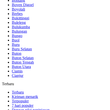
Bontang
Boven Digoel
Boyolali
Brebes
Bukittinggi
Buleleng
Bulukumba
Bulungan
Bungo
Buol
Buru
Buru Selatan
Buton
Buton Selatan
Buton Tengah
Buton Utara
Ciamis
Cianjur
Terbaru
Terbaru
Kiriman menarik
Terpopuler
7 hari populer
Dengan nilai peninjauan