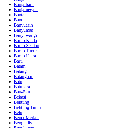
Banjarbaru
Banjarnegara
Banten
Bantul
Banyuasin
Banyumas
Banyuwangi
Barito Kuala
Barito Selatan
Barito Timur
Barito Utara
Baru
Batam
Batang
Batanghari
Batu
Batubara
Bau-Bau
Bekasi
Belitung
Belitung Timur
Belu
Bener Meriah
Bengkalis
Bengkayang