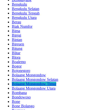
Bengkulu
Bengkulu Selatan
Bengkulu Tengah
Bengkulu Utara
Berau
Biak Numfor
Bima
Binjai
Bintan
Bireuen
Bitung
Blitar
Blora
Boalemo
Bogor
Bojonegoro
Bolaang Mongondow
Bolaang Mongondow Selatan
Bolaang Mongondow Timur
Bolaang Mongondow Utara
Bombana
Bondowoso
Bone
Bone Bolango