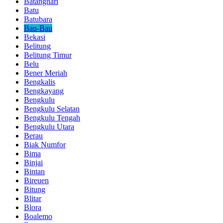
Batanghari
Batu
Batubara
Bau-Bau
Bekasi
Belitung
Belitung Timur
Belu
Bener Meriah
Bengkalis
Bengkayang
Bengkulu
Bengkulu Selatan
Bengkulu Tengah
Bengkulu Utara
Berau
Biak Numfor
Bima
Binjai
Bintan
Bireuen
Bitung
Blitar
Blora
Boalemo