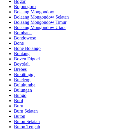
Bogor
Bojonegoro
Bolaang Mongondow
Bolaang Mongondow Selatan
Bolaang Mongondow Timur
Bolaang Mongondow Utara
Bombana
Bondowoso
Bone
Bone Bolango
Bontang
Boven Digoel
Boyolali
Brebes
Bukittinggi
Buleleng
Bulukumba
Bulungan
Bungo
Buol
Buru
Buru Selatan
Buton
Buton Selatan
Buton Tengah