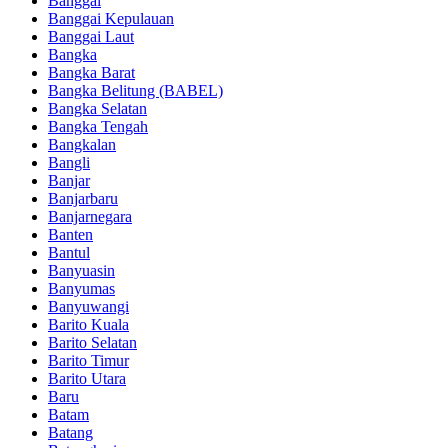
Banggai
Banggai Kepulauan
Banggai Laut
Bangka
Bangka Barat
Bangka Belitung (BABEL)
Bangka Selatan
Bangka Tengah
Bangkalan
Bangli
Banjar
Banjarbaru
Banjarnegara
Banten
Bantul
Banyuasin
Banyumas
Banyuwangi
Barito Kuala
Barito Selatan
Barito Timur
Barito Utara
Baru
Batam
Batang