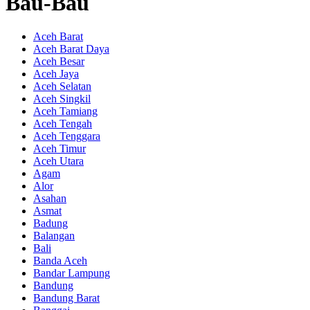
Bau-Bau
Aceh Barat
Aceh Barat Daya
Aceh Besar
Aceh Jaya
Aceh Selatan
Aceh Singkil
Aceh Tamiang
Aceh Tengah
Aceh Tenggara
Aceh Timur
Aceh Utara
Agam
Alor
Asahan
Asmat
Badung
Balangan
Bali
Banda Aceh
Bandar Lampung
Bandung
Bandung Barat