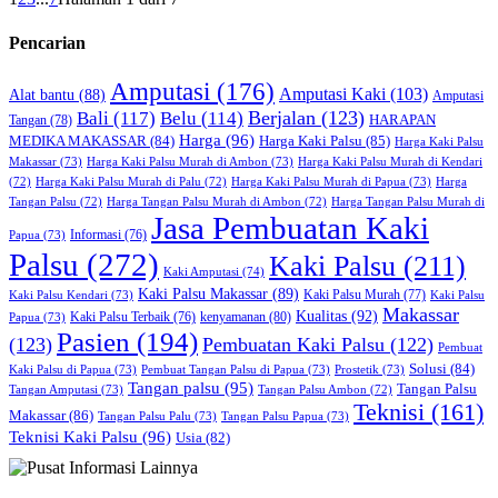
Pencarian
Amputasi
(176)
Amputasi Kaki
(103)
Alat bantu
(88)
Amputasi
Bali
(117)
Berjalan
(123)
Belu
(114)
HARAPAN
Tangan
(78)
Harga
(96)
MEDIKA MAKASSAR
(84)
Harga Kaki Palsu
(85)
Harga Kaki Palsu
Makassar
(73)
Harga Kaki Palsu Murah di Ambon
(73)
Harga Kaki Palsu Murah di Kendari
Harga Kaki Palsu Murah di Papua
(73)
(72)
Harga Kaki Palsu Murah di Palu
(72)
Harga
Harga Tangan Palsu Murah di
Tangan Palsu
(72)
Harga Tangan Palsu Murah di Ambon
(72)
Jasa Pembuatan Kaki
Papua
(73)
Informasi
(76)
Palsu
(272)
Kaki Palsu
(211)
Kaki Amputasi
(74)
Kaki Palsu Makassar
(89)
Kaki Palsu Kendari
(73)
Kaki Palsu Murah
(77)
Kaki Palsu
Makassar
Kualitas
(92)
kenyamanan
(80)
Papua
(73)
Kaki Palsu Terbaik
(76)
Pasien
(194)
(123)
Pembuatan Kaki Palsu
(122)
Pembuat
Solusi
(84)
Kaki Palsu di Papua
(73)
Pembuat Tangan Palsu di Papua
(73)
Prostetik
(73)
Tangan palsu
(95)
Tangan Palsu
Tangan Amputasi
(73)
Tangan Palsu Ambon
(72)
Teknisi
(161)
Makassar
(86)
Tangan Palsu Palu
(73)
Tangan Palsu Papua
(73)
Teknisi Kaki Palsu
(96)
Usia
(82)