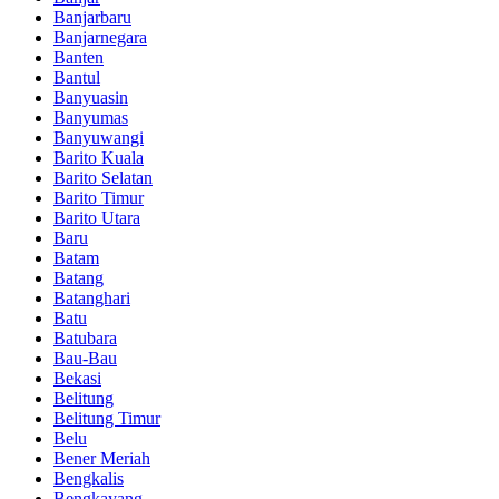
Banjarbaru
Banjarnegara
Banten
Bantul
Banyuasin
Banyumas
Banyuwangi
Barito Kuala
Barito Selatan
Barito Timur
Barito Utara
Baru
Batam
Batang
Batanghari
Batu
Batubara
Bau-Bau
Bekasi
Belitung
Belitung Timur
Belu
Bener Meriah
Bengkalis
Bengkayang