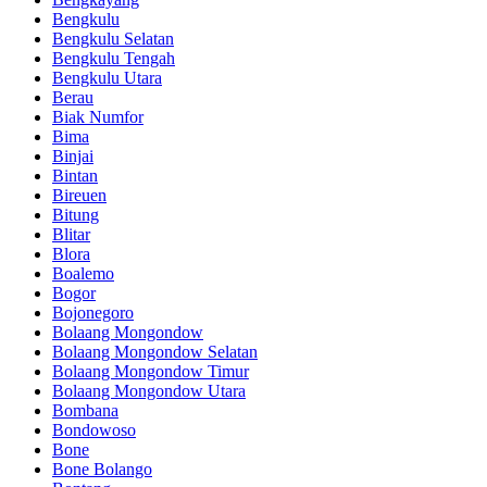
Bengkulu
Bengkulu Selatan
Bengkulu Tengah
Bengkulu Utara
Berau
Biak Numfor
Bima
Binjai
Bintan
Bireuen
Bitung
Blitar
Blora
Boalemo
Bogor
Bojonegoro
Bolaang Mongondow
Bolaang Mongondow Selatan
Bolaang Mongondow Timur
Bolaang Mongondow Utara
Bombana
Bondowoso
Bone
Bone Bolango