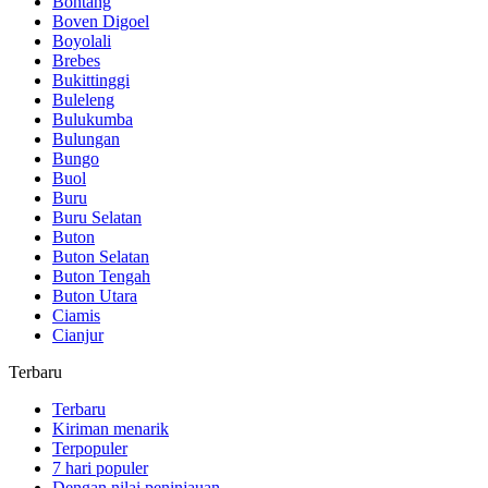
Bontang
Boven Digoel
Boyolali
Brebes
Bukittinggi
Buleleng
Bulukumba
Bulungan
Bungo
Buol
Buru
Buru Selatan
Buton
Buton Selatan
Buton Tengah
Buton Utara
Ciamis
Cianjur
Terbaru
Terbaru
Kiriman menarik
Terpopuler
7 hari populer
Dengan nilai peninjauan