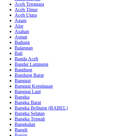
Aceh Tenggara
Aceh Timur
Aceh Utara
Agam
Alor
Asahan
Asmat
Badung
Balangan
Bali
Banda Aceh
Bandar Lampung
Bandung
Bandung Barat
Banggai
Banggai Kepulauan
Banggai Laut
Bangka
Bangka Barat
Bangka Belitung (BABEL)
Bangka Selatan
Bangka Tengah
Bangkalan
Bangli
Banjar