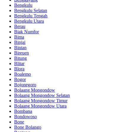
Bengkulu
Bengkulu Selatan
Bengkulu Tengah
Bengkulu Utara
Berau
Biak Numfor
Bima
Binjai
Bintan
Bireuen
Bitung
Blitar
Blora
Boalemo
Bogor
Bojonegoro
Bolaang Mongondow
Bolaang Mongondow Selatan
Bolaang Mongondow Timur
Bolaang Mongondow Utara
Bombana
Bondowoso
Bone
Bone Bolango