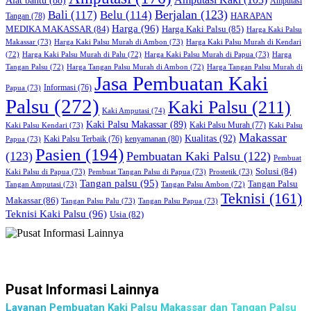
Alat bantu
(88)
Amputasi
Bali
(117)
Berjalan
(123)
Belu
(114)
HARAPAN
Tangan
(78)
Harga
(96)
MEDIKA MAKASSAR
(84)
Harga Kaki Palsu
(85)
Harga Kaki Palsu
Makassar
(73)
Harga Kaki Palsu Murah di Ambon
(73)
Harga Kaki Palsu Murah di Kendari
Harga Kaki Palsu Murah di Papua
(73)
(72)
Harga Kaki Palsu Murah di Palu
(72)
Harga
Harga Tangan Palsu Murah di
Tangan Palsu
(72)
Harga Tangan Palsu Murah di Ambon
(72)
Jasa Pembuatan Kaki
Papua
(73)
Informasi
(76)
Palsu
(272)
Kaki Palsu
(211)
Kaki Amputasi
(74)
Kaki Palsu Makassar
(89)
Kaki Palsu Kendari
(73)
Kaki Palsu Murah
(77)
Kaki Palsu
Makassar
Kualitas
(92)
kenyamanan
(80)
Papua
(73)
Kaki Palsu Terbaik
(76)
Pasien
(194)
(123)
Pembuatan Kaki Palsu
(122)
Pembuat
Solusi
(84)
Kaki Palsu di Papua
(73)
Pembuat Tangan Palsu di Papua
(73)
Prostetik
(73)
Tangan palsu
(95)
Tangan Palsu
Tangan Amputasi
(73)
Tangan Palsu Ambon
(72)
Teknisi
(161)
Makassar
(86)
Tangan Palsu Palu
(73)
Tangan Palsu Papua
(73)
Teknisi Kaki Palsu
(96)
Usia
(82)
Pusat Informasi Lainnya
Layanan Pembuatan Kaki Palsu Makassar dan Tangan Palsu