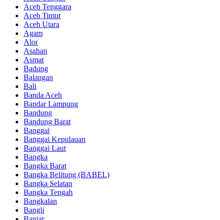
Aceh Tenggara
Aceh Timur
Aceh Utara
Agam
Alor
Asahan
Asmat
Badung
Balangan
Bali
Banda Aceh
Bandar Lampung
Bandung
Bandung Barat
Banggai
Banggai Kepulauan
Banggai Laut
Bangka
Bangka Barat
Bangka Belitung (BABEL)
Bangka Selatan
Bangka Tengah
Bangkalan
Bangli
Banjar