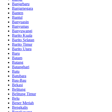
Banjarbaru
Banjarnegara
Banten
Bantul
Banyuasin
Banyumas
Banyuwangi
Barito Kuala
Barito Selatan
Barito Timur
Barito Utara
Baru
Batam
Batang
Batanghari
Batu
Batubara
Bau-Bau
Bekasi
Belitung
Belitung Timur
Belu
Bener Meriah
Bengkalis
Bengkayang