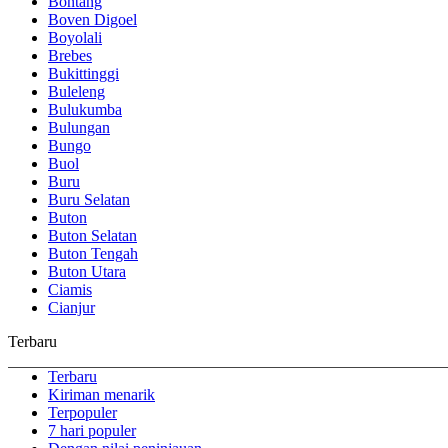
Bontang
Boven Digoel
Boyolali
Brebes
Bukittinggi
Buleleng
Bulukumba
Bulungan
Bungo
Buol
Buru
Buru Selatan
Buton
Buton Selatan
Buton Tengah
Buton Utara
Ciamis
Cianjur
Terbaru
Terbaru
Kiriman menarik
Terpopuler
7 hari populer