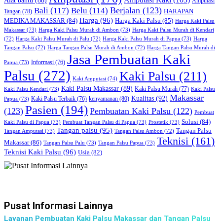
Alat bantu
(88)
Amputasi
Bali
(117)
Berjalan
(123)
Belu
(114)
HARAPAN
Tangan
(78)
Harga
(96)
MEDIKA MAKASSAR
(84)
Harga Kaki Palsu
(85)
Harga Kaki Palsu
Makassar
(73)
Harga Kaki Palsu Murah di Ambon
(73)
Harga Kaki Palsu Murah di Kendari
Harga Kaki Palsu Murah di Papua
(73)
(72)
Harga Kaki Palsu Murah di Palu
(72)
Harga
Harga Tangan Palsu Murah di
Tangan Palsu
(72)
Harga Tangan Palsu Murah di Ambon
(72)
Jasa Pembuatan Kaki
Papua
(73)
Informasi
(76)
Palsu
(272)
Kaki Palsu
(211)
Kaki Amputasi
(74)
Kaki Palsu Makassar
(89)
Kaki Palsu Kendari
(73)
Kaki Palsu Murah
(77)
Kaki Palsu
Makassar
Kualitas
(92)
kenyamanan
(80)
Papua
(73)
Kaki Palsu Terbaik
(76)
Pasien
(194)
(123)
Pembuatan Kaki Palsu
(122)
Pembuat
Solusi
(84)
Kaki Palsu di Papua
(73)
Pembuat Tangan Palsu di Papua
(73)
Prostetik
(73)
Tangan palsu
(95)
Tangan Palsu
Tangan Amputasi
(73)
Tangan Palsu Ambon
(72)
Teknisi
(161)
Makassar
(86)
Tangan Palsu Palu
(73)
Tangan Palsu Papua
(73)
Teknisi Kaki Palsu
(96)
Usia
(82)
Pusat Informasi Lainnya
Layanan Pembuatan Kaki Palsu Makassar dan Tangan Palsu