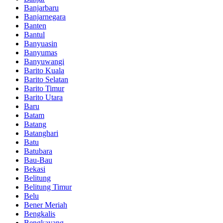
Banjarbaru
Banjarnegara
Banten
Bantul
Banyuasin
Banyumas
Banyuwangi
Barito Kuala
Barito Selatan
Barito Timur
Barito Utara
Baru
Batam
Batang
Batanghari
Batu
Batubara
Bau-Bau
Bekasi
Belitung
Belitung Timur
Belu
Bener Meriah
Bengkalis
Bengkayang