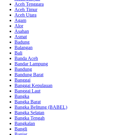
Aceh Tenggara
Aceh Timur
Aceh Utara
Agam
Alor
Asahan
Asmat
Badung
Balangan
Bali
Banda Aceh
Bandar Lampung
Bandung
Bandung Barat
Banggai
Banggai Kepulauan
Banggai Laut
Bangka
Bangka Barat
Bangka Belitung (BABEL)
Bangka Selatan
Bangka Tengah
Bangkalan
Bangli
Banjar