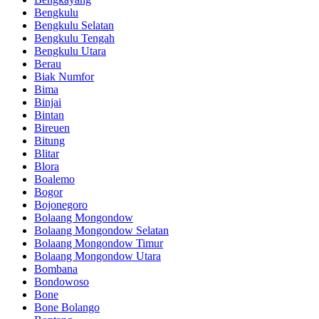
Bengkulu
Bengkulu Selatan
Bengkulu Tengah
Bengkulu Utara
Berau
Biak Numfor
Bima
Binjai
Bintan
Bireuen
Bitung
Blitar
Blora
Boalemo
Bogor
Bojonegoro
Bolaang Mongondow
Bolaang Mongondow Selatan
Bolaang Mongondow Timur
Bolaang Mongondow Utara
Bombana
Bondowoso
Bone
Bone Bolango