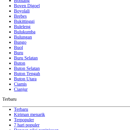
Bontang
Boven Digoel
Boyolali
Brebes
Bukittinggi
Buleleng
Bulukumba
Bulungan
Bungo
Buol
Buru
Buru Selatan
Buton
Buton Selatan
Buton Tengah
Buton Utara
Ciamis
Cianjur
Terbaru
Terbaru
Kiriman menarik
Terpopuler
7 hari populer