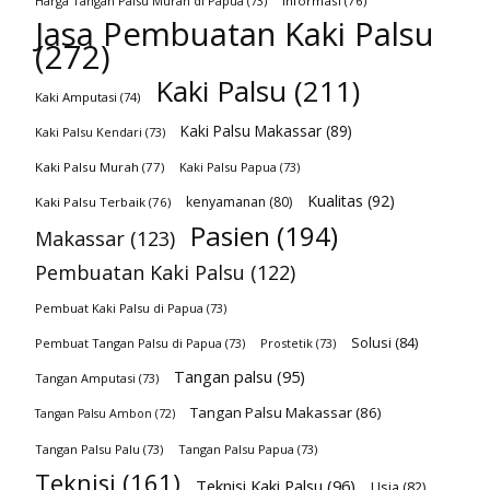
Harga Tangan Palsu Murah di Papua
(73)
Informasi
(76)
Jasa Pembuatan Kaki Palsu
(272)
Kaki Palsu
(211)
Kaki Amputasi
(74)
Kaki Palsu Makassar
(89)
Kaki Palsu Kendari
(73)
Kaki Palsu Murah
(77)
Kaki Palsu Papua
(73)
Kualitas
(92)
kenyamanan
(80)
Kaki Palsu Terbaik
(76)
Pasien
(194)
Makassar
(123)
Pembuatan Kaki Palsu
(122)
Pembuat Kaki Palsu di Papua
(73)
Solusi
(84)
Pembuat Tangan Palsu di Papua
(73)
Prostetik
(73)
Tangan palsu
(95)
Tangan Amputasi
(73)
Tangan Palsu Makassar
(86)
Tangan Palsu Ambon
(72)
Tangan Palsu Palu
(73)
Tangan Palsu Papua
(73)
Teknisi
(161)
Teknisi Kaki Palsu
(96)
Usia
(82)