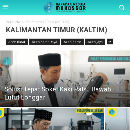
Beranda
Kalimantan Timur (KALTIM)
KALIMANTAN TIMUR (KALTIM)
Aceh Barat
Aceh Barat Daya
Aceh Besar
Aceh Jaya
Solusi Tepat Soket Kaki Palsu Bawah
Lutut Longgar