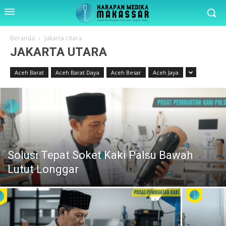
Beranda
Jakarta Utara
JAKARTA UTARA
Aceh Barat
Aceh Barat Daya
Aceh Besar
Aceh Jaya
Solusi Tepat Soket Kaki Palsu Bawah
Lutut Longgar