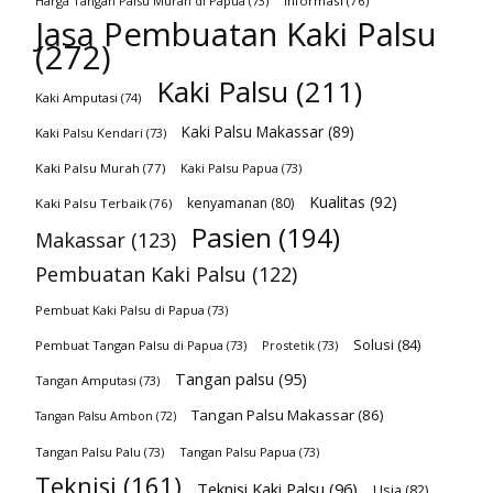
Harga Tangan Palsu Murah di Papua
(73)
Informasi
(76)
Jasa Pembuatan Kaki Palsu
(272)
Kaki Palsu
(211)
Kaki Amputasi
(74)
Kaki Palsu Makassar
(89)
Kaki Palsu Kendari
(73)
Kaki Palsu Murah
(77)
Kaki Palsu Papua
(73)
Kualitas
(92)
kenyamanan
(80)
Kaki Palsu Terbaik
(76)
Pasien
(194)
Makassar
(123)
Pembuatan Kaki Palsu
(122)
Pembuat Kaki Palsu di Papua
(73)
Solusi
(84)
Pembuat Tangan Palsu di Papua
(73)
Prostetik
(73)
Tangan palsu
(95)
Tangan Amputasi
(73)
Tangan Palsu Makassar
(86)
Tangan Palsu Ambon
(72)
Tangan Palsu Palu
(73)
Tangan Palsu Papua
(73)
Teknisi
(161)
Teknisi Kaki Palsu
(96)
Usia
(82)