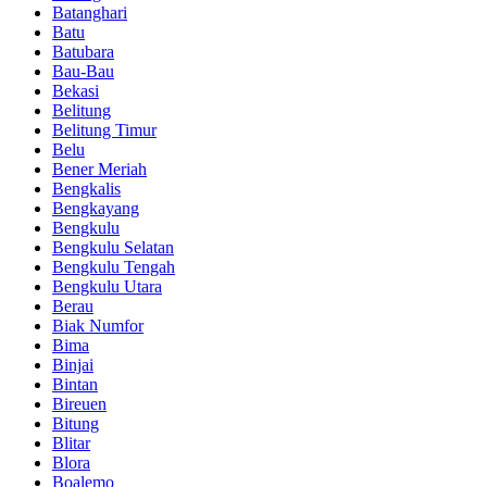
Batanghari
Batu
Batubara
Bau-Bau
Bekasi
Belitung
Belitung Timur
Belu
Bener Meriah
Bengkalis
Bengkayang
Bengkulu
Bengkulu Selatan
Bengkulu Tengah
Bengkulu Utara
Berau
Biak Numfor
Bima
Binjai
Bintan
Bireuen
Bitung
Blitar
Blora
Boalemo