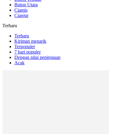
Buton Utara
Ciamis
Cianjur
Terbaru
Terbaru
Kiriman menarik
Terpopuler
7 hari populer
Dengan nilai peninjauan
Acak