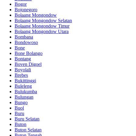
Bogor
Bojonegoro
Bolaang Mongondow
Bolaang Mongondow Selatan
Bolaang Mongondow Timur
Bolaang Mongondow Utara
Bombana
Bondowoso
Bone
Bone Bolango
Bontang
Boven Digoel
Boyolali
Brebes
Bukittinggi
Buleleng
Bulukumba
Bulungan
Bungo
Buol
Buru
Buru Selatan
Buton
Buton Selatan
Buton Tengah