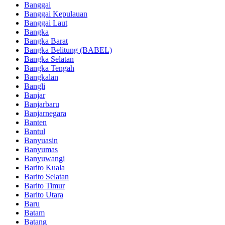
Banggai
Banggai Kepulauan
Banggai Laut
Bangka
Bangka Barat
Bangka Belitung (BABEL)
Bangka Selatan
Bangka Tengah
Bangkalan
Bangli
Banjar
Banjarbaru
Banjarnegara
Banten
Bantul
Banyuasin
Banyumas
Banyuwangi
Barito Kuala
Barito Selatan
Barito Timur
Barito Utara
Baru
Batam
Batang