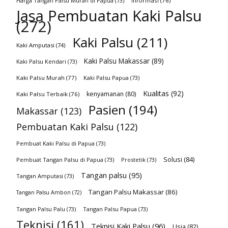
Harga Tangan Palsu Murah di Papua
(73)
Informasi
(76)
Jasa Pembuatan Kaki Palsu
(272)
Kaki Palsu
(211)
Kaki Amputasi
(74)
Kaki Palsu Makassar
(89)
Kaki Palsu Kendari
(73)
Kaki Palsu Murah
(77)
Kaki Palsu Papua
(73)
Kualitas
(92)
kenyamanan
(80)
Kaki Palsu Terbaik
(76)
Pasien
(194)
Makassar
(123)
Pembuatan Kaki Palsu
(122)
Pembuat Kaki Palsu di Papua
(73)
Solusi
(84)
Pembuat Tangan Palsu di Papua
(73)
Prostetik
(73)
Tangan palsu
(95)
Tangan Amputasi
(73)
Tangan Palsu Makassar
(86)
Tangan Palsu Ambon
(72)
Tangan Palsu Palu
(73)
Tangan Palsu Papua
(73)
Teknisi
(161)
Teknisi Kaki Palsu
(96)
Usia
(82)