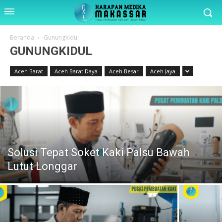
Beranda
Gunungkidul
GUNUNGKIDUL
Aceh Barat
Aceh Barat Daya
Aceh Besar
Aceh Jaya
Solusi Tepat Soket Kaki Palsu Bawah
Lutut Longgar