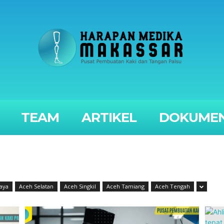
TEAM
ARTIKEL
DOKUMEN
aya
Aceh Selatan
Aceh Singkil
Aceh Tamiang
Aceh Tengah