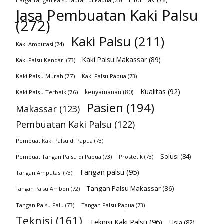
Harga Tangan Palsu Murah di Papua
(73)
Informasi
(76)
Jasa Pembuatan Kaki Palsu
(272)
Kaki Palsu
(211)
Kaki Amputasi
(74)
Kaki Palsu Makassar
(89)
Kaki Palsu Kendari
(73)
Kaki Palsu Murah
(77)
Kaki Palsu Papua
(73)
Kualitas
(92)
kenyamanan
(80)
Kaki Palsu Terbaik
(76)
Pasien
(194)
Makassar
(123)
Pembuatan Kaki Palsu
(122)
Pembuat Kaki Palsu di Papua
(73)
Solusi
(84)
Pembuat Tangan Palsu di Papua
(73)
Prostetik
(73)
Tangan palsu
(95)
Tangan Amputasi
(73)
Tangan Palsu Makassar
(86)
Tangan Palsu Ambon
(72)
Tangan Palsu Palu
(73)
Tangan Palsu Papua
(73)
Teknisi
(161)
Teknisi Kaki Palsu
(96)
Usia
(82)