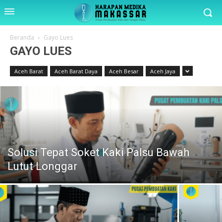
Beranda
Gayo Lues
GAYO LUES
Aceh Barat
Aceh Barat Daya
Aceh Besar
Aceh Jaya
Solusi Tepat Soket Kaki Palsu Bawah
Lutut Longgar