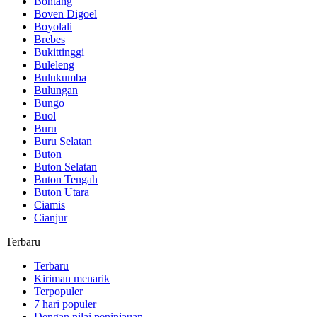
Bontang
Boven Digoel
Boyolali
Brebes
Bukittinggi
Buleleng
Bulukumba
Bulungan
Bungo
Buol
Buru
Buru Selatan
Buton
Buton Selatan
Buton Tengah
Buton Utara
Ciamis
Cianjur
Terbaru
Terbaru
Kiriman menarik
Terpopuler
7 hari populer
Dengan nilai peninjauan