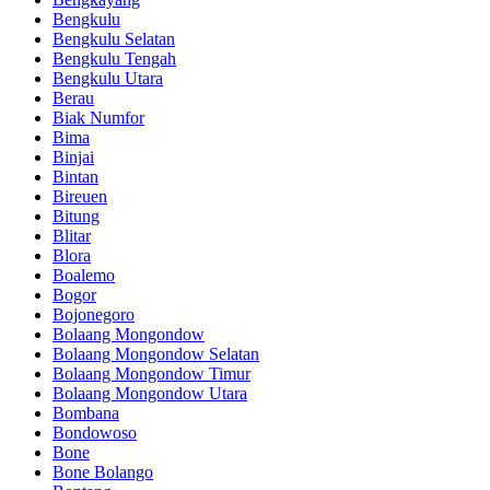
Bengkulu
Bengkulu Selatan
Bengkulu Tengah
Bengkulu Utara
Berau
Biak Numfor
Bima
Binjai
Bintan
Bireuen
Bitung
Blitar
Blora
Boalemo
Bogor
Bojonegoro
Bolaang Mongondow
Bolaang Mongondow Selatan
Bolaang Mongondow Timur
Bolaang Mongondow Utara
Bombana
Bondowoso
Bone
Bone Bolango