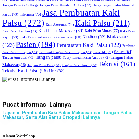
Harga Tangan Palsu Murah di
Tangan Palsu
(72)
Harga Tangan Palsu Murah di Ambon
(72)
Jasa Pembuatan Kaki
Papua
(73)
Informasi
(76)
Palsu
(272)
Kaki Palsu
(211)
Kaki Amputasi
(74)
Kaki Palsu Makassar
(89)
Kaki Palsu Kendari
(73)
Kaki Palsu Murah
(77)
Kaki Palsu
Makassar
Kualitas
(92)
kenyamanan
(80)
Papua
(73)
Kaki Palsu Terbaik
(76)
Pasien
(194)
(123)
Pembuatan Kaki Palsu
(122)
Pembuat
Solusi
(84)
Kaki Palsu di Papua
(73)
Pembuat Tangan Palsu di Papua
(73)
Prostetik
(73)
Tangan palsu
(95)
Tangan Palsu
Tangan Amputasi
(73)
Tangan Palsu Ambon
(72)
Teknisi
(161)
Makassar
(86)
Tangan Palsu Palu
(73)
Tangan Palsu Papua
(73)
Teknisi Kaki Palsu
(96)
Usia
(82)
Pusat Informasi Lainnya
Layanan Pembuatan Kaki Palsu Makassar dan Tangan Palsu
Makassar, Serta Alat Bantu Ortopedi Lainnya
Alamat WorkShop :