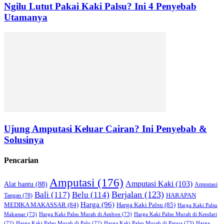
Ngilu Lutut Pakai Kaki Palsu? Ini 4 Penyebab
Utamanya
Ujung Amputasi Keluar Cairan? Ini Penyebab &
Solusinya
Pencarian
Amputasi
(176)
Amputasi Kaki
(103)
Alat bantu
(88)
Amputasi
Bali
(117)
Berjalan
(123)
Belu
(114)
HARAPAN
Tangan
(78)
Harga
(96)
MEDIKA MAKASSAR
(84)
Harga Kaki Palsu
(85)
Harga Kaki Palsu
Makassar
(73)
Harga Kaki Palsu Murah di Ambon
(73)
Harga Kaki Palsu Murah di Kendari
Harga Kaki Palsu Murah di Papua
(73)
(72)
Harga Kaki Palsu Murah di Palu
(72)
Harga