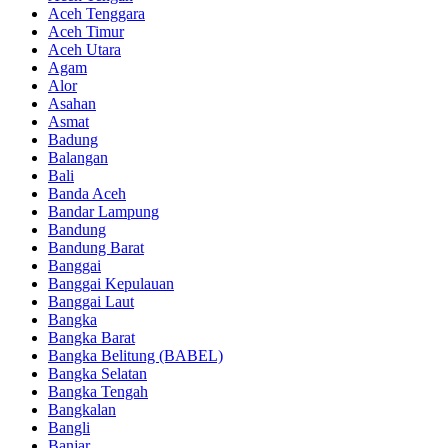
Aceh Tenggara
Aceh Timur
Aceh Utara
Agam
Alor
Asahan
Asmat
Badung
Balangan
Bali
Banda Aceh
Bandar Lampung
Bandung
Bandung Barat
Banggai
Banggai Kepulauan
Banggai Laut
Bangka
Bangka Barat
Bangka Belitung (BABEL)
Bangka Selatan
Bangka Tengah
Bangkalan
Bangli
Banjar