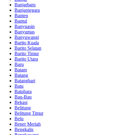
Banjarbaru
Banjarnegara
Banten
Bantul
Banyuasin
Banyumas
Banyuwangi
Barito Kuala
Barito Selatan
Barito Timur
Barito Utara
Baru
Batam
Batang
Batanghari
Batu
Batubara
Bau-Bau
Bekasi
Belitung
Belitung Timur
Belu
Bener Meriah
Bengkalis
Bengkayang