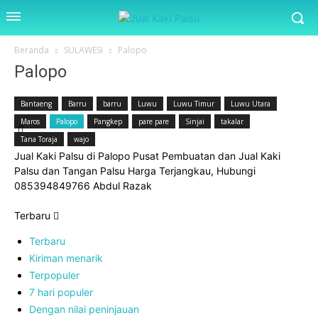
Beranda
SULAWESI
Palopo
Palopo
Bantaeng
Barru
barru
Luwu
Luwu Timur
Luwu Utara
Maros
Palopo
Pangkep
pare pare
Sinjai
takalar
Tana Toraja
wajo
Jual Kaki Palsu di Palopo Pusat Pembuatan dan Jual Kaki
Palsu dan Tangan Palsu Harga Terjangkau, Hubungi
085394849766 Abdul Razak
Terbaru
Terbaru
Kiriman menarik
Terpopuler
7 hari populer
Dengan nilai peninjauan