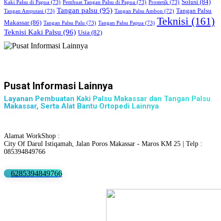
Solusi
(84)
Kaki Palsu di Papua
(73)
Pembuat Tangan Palsu di Papua
(73)
Prostetik
(73)
Tangan palsu
(95)
Tangan Palsu
Tangan Amputasi
(73)
Tangan Palsu Ambon
(72)
Teknisi
(161)
Makassar
(86)
Tangan Palsu Palu
(73)
Tangan Palsu Papua
(73)
Teknisi Kaki Palsu
(96)
Usia
(82)
Pusat Informasi Lainnya
Layanan Pembuatan Kaki Palsu Makassar dan Tangan Palsu
Makassar, Serta Alat Bantu Ortopedi Lainnya
Alamat WorkShop :
City Of Darul Istiqamah, Jalan Poros Makassar - Maros KM 25 | Telp :
085394849766
6285394849766