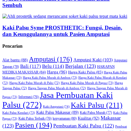
Sembuh
Kaki Palsu Syme PROSTHETIC: Fungsi, Desain,
dan Keunggulannya untuk Pasien Amputasi
Pencarian
Amputasi
(176)
Amputasi Kaki
(103)
Alat bantu
(88)
Amputasi
Bali
(117)
Berjalan
(123)
Belu
(114)
HARAPAN
Tangan
(78)
Harga
(96)
MEDIKA MAKASSAR
(84)
Harga Kaki Palsu
(85)
Harga Kaki Palsu
Makassar
(73)
Harga Kaki Palsu Murah di Ambon
(73)
Harga Kaki Palsu Murah di Kendari
Harga Kaki Palsu Murah di Papua
(73)
(72)
Harga Kaki Palsu Murah di Palu
(72)
Harga
Harga Tangan Palsu Murah di
Tangan Palsu
(72)
Harga Tangan Palsu Murah di Ambon
(72)
Jasa Pembuatan Kaki
Papua
(73)
Informasi
(76)
Palsu
(272)
Kaki Palsu
(211)
Kaki Amputasi
(74)
Kaki Palsu Makassar
(89)
Kaki Palsu Kendari
(73)
Kaki Palsu Murah
(77)
Kaki Palsu
Makassar
Kualitas
(92)
kenyamanan
(80)
Papua
(73)
Kaki Palsu Terbaik
(76)
Pasien
(194)
(123)
Pembuatan Kaki Palsu
(122)
Pembuat