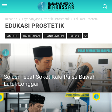
Beranda
Layanan Jasa Orthotik - Prosthetik
Edukasi Prostetik
EDUKASI PROSTETIK
AMBON
BALIKPAPAN
BANJARMASIN
Edukasi
Solusi Tepat Soket Kaki Palsu Bawah
Lutut Longgar