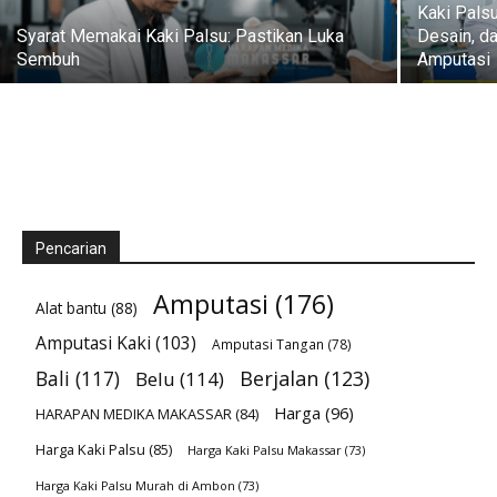
Kaki Pals
Syarat Memakai Kaki Palsu: Pastikan Luka
Desain, d
Sembuh
Amputasi
Pencarian
Amputasi
(176)
Alat bantu
(88)
Amputasi Kaki
(103)
Amputasi Tangan
(78)
Bali
(117)
Berjalan
(123)
Belu
(114)
Harga
(96)
HARAPAN MEDIKA MAKASSAR
(84)
Harga Kaki Palsu
(85)
Harga Kaki Palsu Makassar
(73)
Harga Kaki Palsu Murah di Ambon
(73)