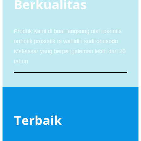
Berkualitas
Produk Kami di buat langsung oleh perintis
orthotik prostetik rs wahidin sudirohusodo
Makassar yang berpengalaman lebih dari 20
tahun
Terbaik