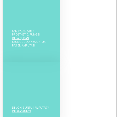
KAKI PALSU SYME
PROSTHETIC: FUNGSI,
DESAIN, DAN
KEUNGGULANNYA UNTUK
PASIEN AMPUTASI
DI VONIS UNTUK AMPUTASI?
INI ALASANNYA