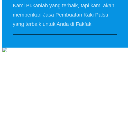
Kami Bukanlah yang terbaik, tapi kami akan
memberikan Jasa Pembuatan Kaki Palsu
yang terbaik untuk Anda di Fakfak
Salam Kenal..
Lahir di Kota Pare – Pare,
Sulawesi Selatan, pada 2
Agustus 1972. Telah Lebih dari