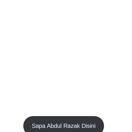
Jasa Pembuatan Kaki Palsu
Sangat Profesional yang sudah
berpengalaman lebih dari 20
tahun, siap memberikan
perawatan terbaik, lembut dan
memberi harga yang sangat
terjangkau, tentu dengan
pengalaman yang tidak perlu di
ragukan lagi.
Abdul Razak
TEKNISI ORTHOTIC
PROSTHETIC
Sapa Abdul Razak Disini