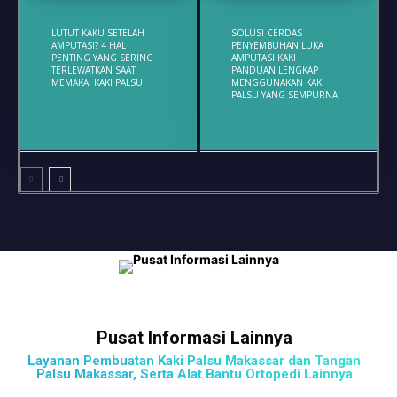
LUTUT KAKU SETELAH
SOLUSI CERDAS
AMPUTASI? 4 HAL
PENYEMBUHAN LUKA
PENTING YANG SERING
AMPUTASI KAKI :
TERLEWATKAN SAAT
PANDUAN LENGKAP
MEMAKAI KAKI PALSU
MENGGUNAKAN KAKI
PALSU YANG SEMPURNA
Pusat Informasi Lainnya
Layanan Pembuatan Kaki Palsu Makassar dan Tangan
Palsu Makassar, Serta Alat Bantu Ortopedi Lainnya