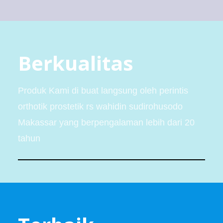
Berkualitas
Produk Kami di buat langsung oleh perintis
orthotik prostetik rs wahidin sudirohusodo
Makassar yang berpengalaman lebih dari 20
tahun