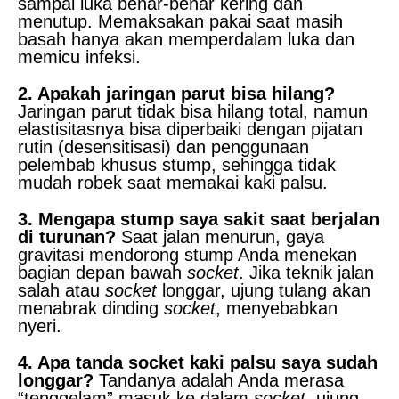
sampai luka benar-benar kering dan
menutup. Memaksakan pakai saat masih
basah hanya akan memperdalam luka dan
memicu infeksi.
2. Apakah jaringan parut bisa hilang?
Jaringan parut tidak bisa hilang total, namun
elastisitasnya bisa diperbaiki dengan pijatan
rutin (desensitisasi) dan penggunaan
pelembab khusus stump, sehingga tidak
mudah robek saat memakai kaki palsu.
3. Mengapa stump saya sakit saat berjalan
di turunan?
Saat jalan menurun, gaya
gravitasi mendorong stump Anda menekan
bagian depan bawah
socket
. Jika teknik jalan
salah atau
socket
longgar, ujung tulang akan
menabrak dinding
socket
, menyebabkan
nyeri.
4. Apa tanda socket kaki palsu saya sudah
longgar?
Tandanya adalah Anda merasa
“tenggelam” masuk ke dalam
socket
, ujung