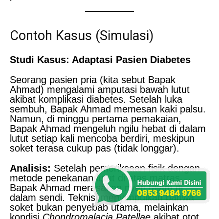
Contoh Kasus (Simulasi)
Studi Kasus: Adaptasi Pasien Diabetes
Seorang pasien pria (kita sebut Bapak
Ahmad) mengalami amputasi bawah lutut
akibat komplikasi diabetes. Setelah luka
sembuh, Bapak Ahmad memesan kaki palsu.
Namun, di minggu pertama pemakaian,
Bapak Ahmad mengeluh ngilu hebat di dalam
lutut setiap kali mencoba berdiri, meskipun
soket terasa cukup pas (tidak longgar).
Analisis:
Setelah pemeriksaan fisik dengan
metode penekanan lutut di atas matras,
Bapak Ahmad merasakan nyeri tajam di
dalam sendi. Teknisi menyimpulkan bahwa
soket bukan penyebab utama, melainkan
kondisi
Chondromalacia Patellae
akibat otot