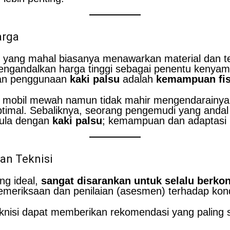
arga
yang mahal biasanya menawarkan material dan tek
engandalkan harga tinggi sebagai penentu kenyama
ran penggunaan
kaki palsu
adalah
kemampuan fisi
liki mobil mewah namun tidak mahir mengendarainy
timal. Sebaliknya, seorang pengemudi yang andal
pula dengan
kaki palsu
; kemampuan dan adaptasi 
an Teknisi
ng ideal,
sangat disarankan untuk selalu berkon
emeriksaan dan penilaian (asesmen) terhadap kond
knisi dapat memberikan rekomendasi yang paling