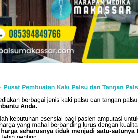
sat Pembuatan Kaki Palsu dan Tangan Palsu
iakan berbagai jenis kaki palsu dan tangan pals
mbantu Anda.
ah kebutuhan esensial bagi pasien amputasi untuk 
harga yang mahal berbanding lurus dengan kual
n
harga seharusnya tidak menjadi satu-satunya t
 lebih penting.