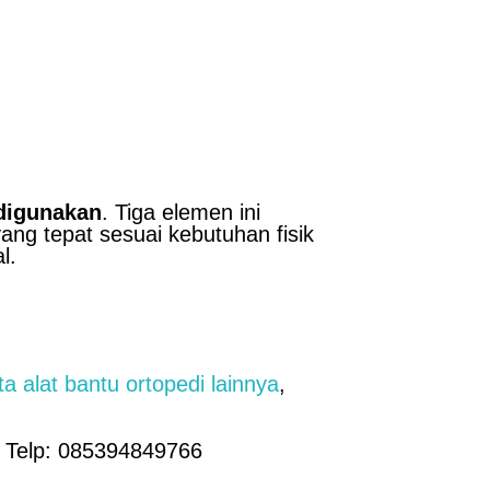
digunakan
. Tiga elemen ini
ang tepat sesuai kebutuhan fisik
l.
rta alat bantu ortopedi lainnya
,
| Telp: 085394849766