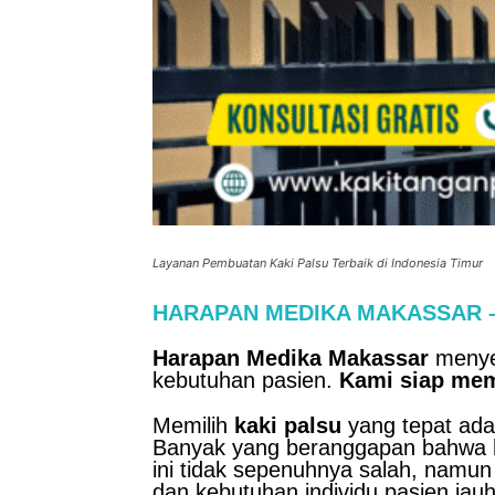
Layanan Pembuatan Kaki Palsu Terbaik di Indonesia Timur
HARAPAN MEDIKA MAKASSAR – Pu
Harapan Medika Makassar
menyed
kebutuhan pasien.
Kami siap me
Memilih
kaki palsu
yang tepat adal
Banyak yang beranggapan bahwa 
ini tidak sepenuhnya salah, namu
dan kebutuhan individu pasien jauh