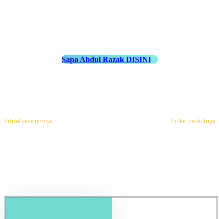
Sapa Abdul Razak DISINI
Artikel sebelumnya
Artikel berikutnya
Teknik Casting dan Pengukuran
Pincang Saat Pakai Kaki Palsu?
Akurat dalam Pembuatan Kaki
Ini Penyebab & Solusi Tepat dari
Palsu Bawah Lutut
Ahlinya di Aceh Barat Daya