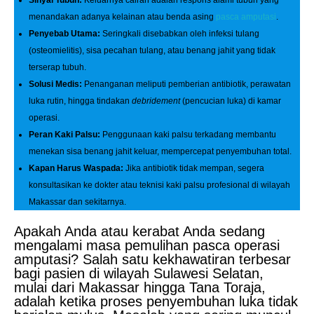
Sinyal Tubuh:
Keluarnya cairan adalah respons alami tubuh yang
menandakan adanya kelainan atau benda asing
pasca amputasi
.
Penyebab Utama:
Seringkali disebabkan oleh infeksi tulang
(osteomielitis), sisa pecahan tulang, atau benang jahit yang tidak
terserap tubuh.
Solusi Medis:
Penanganan meliputi pemberian antibiotik, perawatan
luka rutin, hingga tindakan
debridement
(pencucian luka) di kamar
operasi.
Peran Kaki Palsu:
Penggunaan kaki palsu terkadang membantu
menekan sisa benang jahit keluar, mempercepat penyembuhan total.
Kapan Harus Waspada:
Jika antibiotik tidak mempan, segera
konsultasikan ke dokter atau teknisi kaki palsu profesional di wilayah
Makassar dan sekitarnya.
Apakah Anda atau kerabat Anda sedang
mengalami masa pemulihan pasca operasi
amputasi? Salah satu kekhawatiran terbesar
bagi pasien di wilayah Sulawesi Selatan,
mulai dari Makassar hingga Tana Toraja,
adalah ketika proses penyembuhan luka tidak