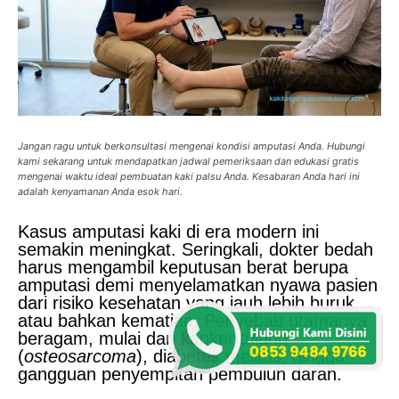
Jangan ragu untuk berkonsultasi mengenai kondisi amputasi Anda. Hubungi
kami sekarang untuk mendapatkan jadwal pemeriksaan dan edukasi gratis
mengenai waktu ideal pembuatan kaki palsu Anda. Kesabaran Anda hari ini
adalah kenyamanan Anda esok hari.
Kasus amputasi kaki di era modern ini
semakin meningkat. Seringkali, dokter bedah
harus mengambil keputusan berat berupa
amputasi demi menyelamatkan nyawa pasien
dari risiko kesehatan yang jauh lebih buruk,
atau bahkan kematian. Penyebab utamanya
beragam, mulai dari kanker tulang
(
osteosarcoma
), diabetes melitus, hingga
gangguan penyempitan pembuluh darah.