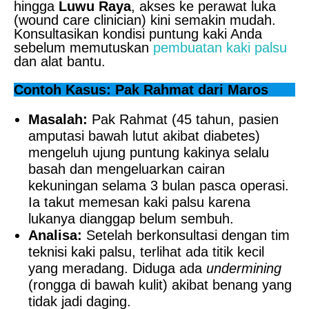
hingga
Luwu Raya
, akses ke perawat luka
(wound care clinician) kini semakin mudah.
Konsultasikan kondisi puntung kaki Anda
sebelum memutuskan
pembuatan kaki palsu
dan alat bantu.
Contoh Kasus: Pak Rahmat dari Maros
Masalah:
Pak Rahmat (45 tahun, pasien
amputasi bawah lutut akibat diabetes)
mengeluh ujung puntung kakinya selalu
basah dan mengeluarkan cairan
kekuningan selama 3 bulan pasca operasi.
Ia takut memesan kaki palsu karena
lukanya dianggap belum sembuh.
Analisa:
Setelah berkonsultasi dengan tim
teknisi kaki palsu, terlihat ada titik kecil
yang meradang. Diduga ada
undermining
(rongga di bawah kulit) akibat benang yang
tidak jadi daging.