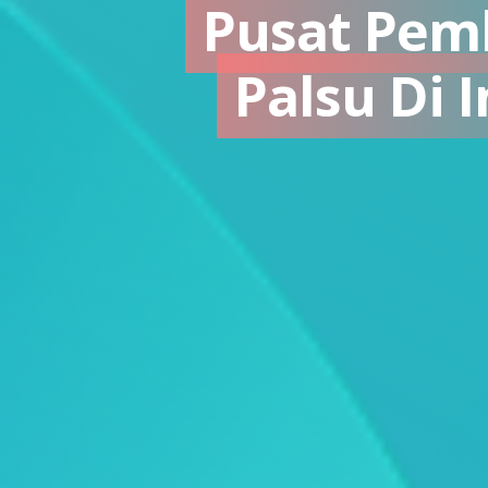
Pusat Pem
Palsu Di 