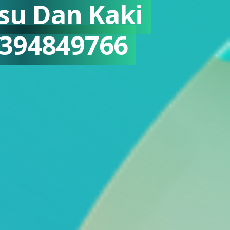
su Dan Kaki
85394849766