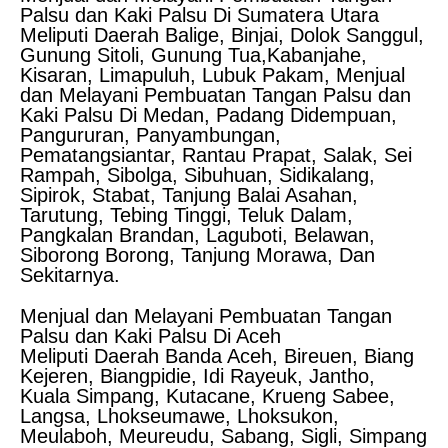
Palsu dan Kaki Palsu Di Sumatera Utara
Meliputi Daerah Balige, Binjai, Dolok Sanggul,
Gunung Sitoli, Gunung Tua,Kabanjahe,
Kisaran, Limapuluh, Lubuk Pakam, Menjual
dan Melayani Pembuatan Tangan Palsu dan
Kaki Palsu Di Medan, Padang Didempuan,
Pangururan, Panyambungan,
Pematangsiantar, Rantau Prapat, Salak, Sei
Rampah, Sibolga, Sibuhuan, Sidikalang,
Sipirok, Stabat, Tanjung Balai Asahan,
Tarutung, Tebing Tinggi, Teluk Dalam,
Pangkalan Brandan, Laguboti, Belawan,
Siborong Borong, Tanjung Morawa, Dan
Sekitarnya.
Menjual dan Melayani Pembuatan Tangan
Palsu dan Kaki Palsu Di Aceh
Meliputi Daerah Banda Aceh, Bireuen, Biang
Kejeren, Biangpidie, Idi Rayeuk, Jantho,
Kuala Simpang, Kutacane, Krueng Sabee,
Langsa, Lhokseumawe, Lhoksukon,
Meulaboh, Meureudu, Sabang, Sigli, Simpang