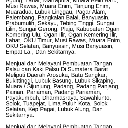
Agung, Lahat, Martapura, Muara Beliti Baru,
Musi Rawas, Muara Enim, Tanjung Enim,
Muaradua, Lubuk Linggau, Pagar Alam,
Palembang, Pangkalan Balai, Banyuasin,
Prabumulih, Sekayu, Tebing Tinggi, Sungai
Lilin, Sungai Gerong, Plaju, Kabupaten Ogan
Komering Ulu, Ogan Ilir, Ogan Kemering Ilir,
Lahat, OKU Timur, Musi Rawas, Muara Enim,
OKU Selatan, Banyuasin, Musi Banyuasin,
Empat La , Dan Sekitarnya.
Menjual dan Melayani Pembuatan Tangan
Palsu dan Kaki Palsu Di Sumatera Barat
Meliputi Daerah Arosuka, Batu Sangkar,
Bukittinggi, Lubuk Basung, Lubuk Sikaping,
Muara / Sijunjung, Padang, Padang Panjang,
Painan, Pariaman, Padang Pariaman,
Payakumbuh, Dharmasraya, Sawahlunto,
Solok, Tuapejat, Lima Puluh Kota, Solok
Selatan, Kep Pagai, Lubuk Alung, Dan
Sekitarnya.
Menjual dan Melayani Pembuatan Tangan