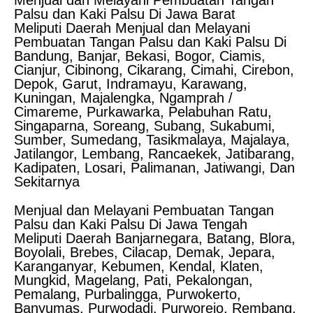
Menjual dan Melayani Pembuatan Tangan
Palsu dan Kaki Palsu Di Jawa Barat
Meliputi Daerah Menjual dan Melayani
Pembuatan Tangan Palsu dan Kaki Palsu Di
Bandung, Banjar, Bekasi, Bogor, Ciamis,
Cianjur, Cibinong, Cikarang, Cimahi, Cirebon,
Depok, Garut, Indramayu, Karawang,
Kuningan, Majalengka, Ngamprah /
Cimareme, Purkawarka, Pelabuhan Ratu,
Singaparna, Soreang, Subang, Sukabumi,
Sumber, Sumedang, Tasikmalaya, Majalaya,
Jatilangor, Lembang, Rancaekek, Jatibarang,
Kadipaten, Losari, Palimanan, Jatiwangi, Dan
Sekitarnya
Menjual dan Melayani Pembuatan Tangan
Palsu dan Kaki Palsu Di Jawa Tengah
Meliputi Daerah Banjarnegara, Batang, Blora,
Boyolali, Brebes, Cilacap, Demak, Jepara,
Karanganyar, Kebumen, Kendal, Klaten,
Mungkid, Magelang, Pati, Pekalongan,
Pemalang, Purbalingga, Purwokerto,
Banyumas, Purwodadi, Purworejo, Rembang,