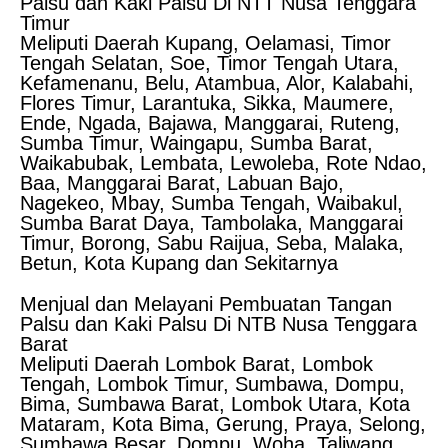
Palsu dan Kaki Palsu Di NTT Nusa Tenggara
Timur
Meliputi Daerah Kupang, Oelamasi, Timor
Tengah Selatan, Soe, Timor Tengah Utara,
Kefamenanu, Belu, Atambua, Alor, Kalabahi,
Flores Timur, Larantuka, Sikka, Maumere,
Ende, Ngada, Bajawa, Manggarai, Ruteng,
Sumba Timur, Waingapu, Sumba Barat,
Waikabubak, Lembata, Lewoleba, Rote Ndao,
Baa, Manggarai Barat, Labuan Bajo,
Nagekeo, Mbay, Sumba Tengah, Waibakul,
Sumba Barat Daya, Tambolaka, Manggarai
Timur, Borong, Sabu Raijua, Seba, Malaka,
Betun, Kota Kupang dan Sekitarnya
Menjual dan Melayani Pembuatan Tangan
Palsu dan Kaki Palsu Di NTB Nusa Tenggara
Barat
Meliputi Daerah Lombok Barat, Lombok
Tengah, Lombok Timur, Sumbawa, Dompu,
Bima, Sumbawa Barat, Lombok Utara, Kota
Mataram, Kota Bima, Gerung, Praya, Selong,
Sumbawa Besar, Dompu, Woha, Taliwang,