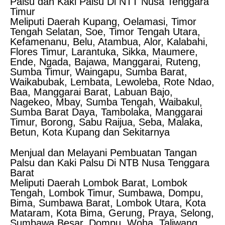
Palsu dan Kaki Palsu Di NTT Nusa Tenggara
Timur
Meliputi Daerah Kupang, Oelamasi, Timor
Tengah Selatan, Soe, Timor Tengah Utara,
Kefamenanu, Belu, Atambua, Alor, Kalabahi,
Flores Timur, Larantuka, Sikka, Maumere,
Ende, Ngada, Bajawa, Manggarai, Ruteng,
Sumba Timur, Waingapu, Sumba Barat,
Waikabubak, Lembata, Lewoleba, Rote Ndao,
Baa, Manggarai Barat, Labuan Bajo,
Nagekeo, Mbay, Sumba Tengah, Waibakul,
Sumba Barat Daya, Tambolaka, Manggarai
Timur, Borong, Sabu Raijua, Seba, Malaka,
Betun, Kota Kupang dan Sekitarnya
Menjual dan Melayani Pembuatan Tangan
Palsu dan Kaki Palsu Di NTB Nusa Tenggara
Barat
Meliputi Daerah Lombok Barat, Lombok
Tengah, Lombok Timur, Sumbawa, Dompu,
Bima, Sumbawa Barat, Lombok Utara, Kota
Mataram, Kota Bima, Gerung, Praya, Selong,
Sumbawa Besar, Dompu, Woha, Taliwang,