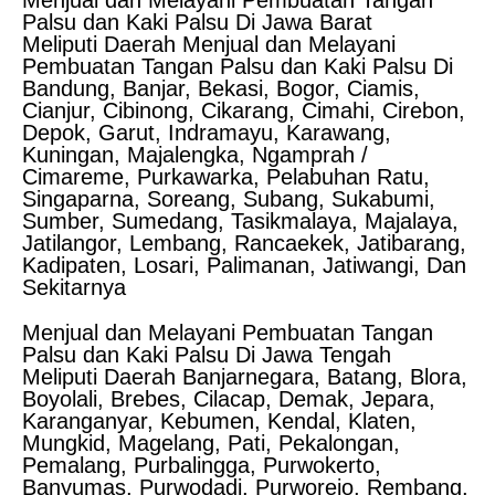
Menjual dan Melayani Pembuatan Tangan
Palsu dan Kaki Palsu Di Jawa Barat
Meliputi Daerah Menjual dan Melayani
Pembuatan Tangan Palsu dan Kaki Palsu Di
Bandung, Banjar, Bekasi, Bogor, Ciamis,
Cianjur, Cibinong, Cikarang, Cimahi, Cirebon,
Depok, Garut, Indramayu, Karawang,
Kuningan, Majalengka, Ngamprah /
Cimareme, Purkawarka, Pelabuhan Ratu,
Singaparna, Soreang, Subang, Sukabumi,
Sumber, Sumedang, Tasikmalaya, Majalaya,
Jatilangor, Lembang, Rancaekek, Jatibarang,
Kadipaten, Losari, Palimanan, Jatiwangi, Dan
Sekitarnya
Menjual dan Melayani Pembuatan Tangan
Palsu dan Kaki Palsu Di Jawa Tengah
Meliputi Daerah Banjarnegara, Batang, Blora,
Boyolali, Brebes, Cilacap, Demak, Jepara,
Karanganyar, Kebumen, Kendal, Klaten,
Mungkid, Magelang, Pati, Pekalongan,
Pemalang, Purbalingga, Purwokerto,
Banyumas, Purwodadi, Purworejo, Rembang,