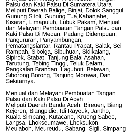
Palsu dan Kaki Palsu Di Sumatera Utara
Meliputi Daerah Balige, Binjai, Dolok Sanggul,
Gunung Sitoli, Gunung Tua,Kabanjahe,
Kisaran, Limapuluh, Lubuk Pakam, Menjual
dan Melayani Pembuatan Tangan Palsu dan
Kaki Palsu Di Medan, Padang Didempuan,
Pangururan, Panyambungan,
Pematangsiantar, Rantau Prapat, Salak, Sei
Rampah, Sibolga, Sibuhuan, Sidikalang,
Sipirok, Stabat, Tanjung Balai Asahan,
Tarutung, Tebing Tinggi, Teluk Dalam,
Pangkalan Brandan, Laguboti, Belawan,
Siborong Borong, Tanjung Morawa, Dan
Sekitarnya.
Menjual dan Melayani Pembuatan Tangan
Palsu dan Kaki Palsu Di Aceh
Meliputi Daerah Banda Aceh, Bireuen, Biang
Kejeren, Biangpidie, Idi Rayeuk, Jantho,
Kuala Simpang, Kutacane, Krueng Sabee,
Langsa, Lhokseumawe, Lhoksukon,
Meulaboh, Meureudu, Sabang, Sigli, Simpang