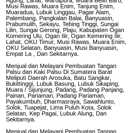
Agung, Lahat, Martapura, Muara Beliti Baru,
Musi Rawas, Muara Enim, Tanjung Enim,
Muaradua, Lubuk Linggau, Pagar Alam,
Palembang, Pangkalan Balai, Banyuasin,
Prabumulih, Sekayu, Tebing Tinggi, Sungai
Lilin, Sungai Gerong, Plaju, Kabupaten Ogan
Komering Ulu, Ogan Ilir, Ogan Kemering Ilir,
Lahat, OKU Timur, Musi Rawas, Muara Enim,
OKU Selatan, Banyuasin, Musi Banyuasin,
Empat La , Dan Sekitarnya.
Menjual dan Melayani Pembuatan Tangan
Palsu dan Kaki Palsu Di Sumatera Barat
Meliputi Daerah Arosuka, Batu Sangkar,
Bukittinggi, Lubuk Basung, Lubuk Sikaping,
Muara / Sijunjung, Padang, Padang Panjang,
Painan, Pariaman, Padang Pariaman,
Payakumbuh, Dharmasraya, Sawahlunto,
Solok, Tuapejat, Lima Puluh Kota, Solok
Selatan, Kep Pagai, Lubuk Alung, Dan
Sekitarnya.
Menjual dan Melayani Pembuatan Tangan