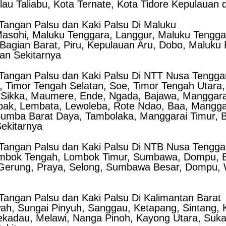
lau Taliabu, Kota Ternate, Kota Tidore Kepulauan 
Tangan Palsu dan Kaki Palsu Di Maluku
Masohi, Maluku Tenggara, Langgur, Maluku Tengga
agian Barat, Piru, Kepulauan Aru, Dobo, Maluku B
an Sekitarnya
Tangan Palsu dan Kaki Palsu Di NTT Nusa Tengga
, Timor Tengah Selatan, Soe, Timor Tengah Utara,
a, Sikka, Maumere, Ende, Ngada, Bajawa, Manggar
ak, Lembata, Lewoleba, Rote Ndao, Baa, Manggar
umba Barat Daya, Tambolaka, Manggarai Timur, B
ekitarnya
Tangan Palsu dan Kaki Palsu Di NTB Nusa Tengga
Lombok Tengah, Lombok Timur, Sumbawa, Dompu,
 Gerung, Praya, Selong, Sumbawa Besar, Dompu, 
angan Palsu dan Kaki Palsu Di Kalimantan Barat
h, Sungai Pinyuh, Sanggau, Ketapang, Sintang, K
kadau, Melawi, Nanga Pinoh, Kayong Utara, Suk