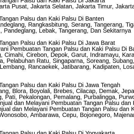
angan Palsu dan Kaki Palsu Di Jakarta
arta Pusat, Jakarta Selatan, Jakarta Timur, Jakart
angan Palsu dan Kaki Palsu Di Banten
andeglang, Rangkasbitung, Serang, Tangerang, Tig
, Pandeglang, Lebak, Tangerang, Dan Sekitarnya
angan Palsu dan Kaki Palsu Di Jawa Barat
yani Pembuatan Tangan Palsu dan Kaki Palsu Di Ba
ng, Cimahi, Cirebon, Depok, Garut, Indramayu, Ka
, Pelabuhan Ratu, Singaparna, Soreang, Suban
, Lembang, Rancaekek, Jatibarang, Kadipaten, Losa
Tangan Palsu dan Kaki Palsu Di Jawa Tengah
ang, Blora, Boyolali, Brebes, Cilacap, Demak, Je
g, Pati, Pekalongan, Pemalang, Purbalingga, Pur
njual dan Melayani Pembuatan Tangan Palsu dan K
jual dan Melayani Pembuatan Tangan Palsu dan Ka
Wonosobo, Ambarawa, Cepu, Bojonegoro, Majenang
angan Palsu dan Kaki Palsu Di Yogyakarta