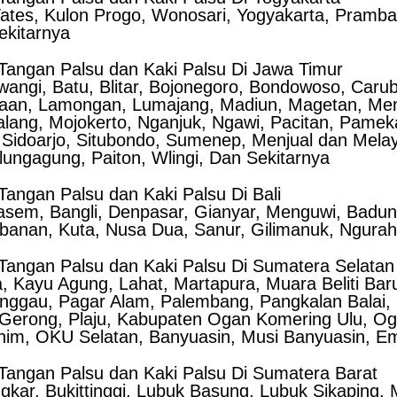
Wates, Kulon Progo, Wonosari, Yogyakarta, Pramb
ekitarnya
angan Palsu dan Kaki Palsu Di Jawa Timur
wangi, Batu, Blitar, Bojonegoro, Bondowoso, Caru
asaan, Lamongan, Lumajang, Madiun, Magetan, Me
alang, Mojokerto, Nganjuk, Ngawi, Pacitan, Pame
 Sidoarjo, Situbondo, Sumenep, Menjual dan Mel
lungagung, Paiton, Wlingi, Dan Sekitarnya
angan Palsu dan Kaki Palsu Di Bali
gasem, Bangli, Denpasar, Gianyar, Menguwi, Badu
abanan, Kuta, Nusa Dua, Sanur, Gilimanuk, Ngurah
angan Palsu dan Kaki Palsu Di Sumatera Selatan
ya, Kayu Agung, Lahat, Martapura, Muara Beliti B
nggau, Pagar Alam, Palembang, Pangkalan Balai, 
i Gerong, Plaju, Kabupaten Ogan Komering Ulu, Ogan
im, OKU Selatan, Banyuasin, Musi Banyuasin, Emp
angan Palsu dan Kaki Palsu Di Sumatera Barat
gkar, Bukittinggi, Lubuk Basung, Lubuk Sikaping,