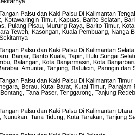
ekitarnya
angan Palsu dan Kaki Palsu Di Kalimantan Tenga
, Kotawaringin Timur, Kapuas, Barito Selatan, Bar
 Pulang Pisau, Murung Raya, Barito Timur, Kota
ara Teweh, Kasongan, Kuala Pembuang, Nanga Bul
Sekitarnya
angan Palsu dan Kaki Palsu Di Kalimantan Selata
ru, Banjar, Barito Kuala, Tapin, Hulu Sungai Sela
bu, Balangan, Kota Banjarmasin, Kota Banjarbaru,
abai, Amuntai, Tanjung, Batulicin, Paringin dan 
angan Palsu dan Kaki Palsu Di Kalimantan Timur
anegara, Berau, Kutai Barat, Kutai Timur, Panaja
 Bontang, Tana Paser, Tenggarong, Tanjung Rede
angan Palsu dan Kaki Palsu Di Kalimantan Utara
, Nunukan, Tana Tidung, Kota Tarakan, Tanjung Se