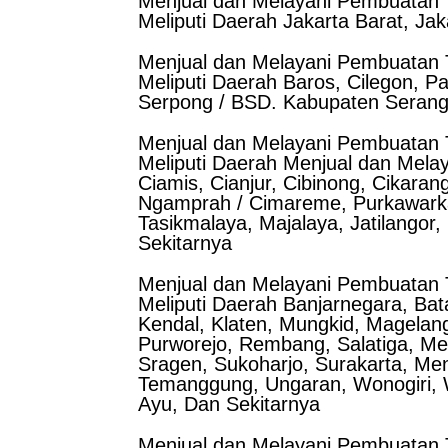
Menjual dan Melayani Pembuatan T
Meliputi Daerah Jakarta Barat, Jak
Menjual dan Melayani Pembuatan T
Meliputi Daerah Baros, Cilegon, P
Serpong / BSD. Kabupaten Serang
Menjual dan Melayani Pembuatan T
Meliputi Daerah Menjual dan Mela
Ciamis, Cianjur, Cibinong, Cikara
Ngamprah / Cimareme, Purkawarka
Tasikmalaya, Majalaya, Jatilangor
Sekitarnya
Menjual dan Melayani Pembuatan 
Meliputi Daerah Banjarnegara, Bat
Kendal, Klaten, Mungkid, Magelan
Purworejo, Rembang, Salatiga, Me
Sragen, Sukoharjo, Surakarta, Men
Temanggung, Ungaran, Wonogiri, 
Ayu, Dan Sekitarnya
Menjual dan Melayani Pembuatan T