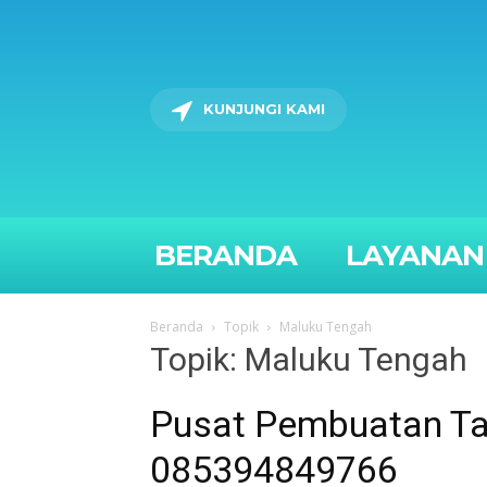
KUNJUNGI KAMI
BERANDA
LAYANAN
Beranda
Topik
Maluku Tengah
Topik: Maluku Tengah
Pusat Pembuatan Tan
085394849766