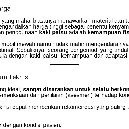
arga
yang mahal biasanya menawarkan material dan tek
engandalkan harga tinggi sebagai penentu kenyama
ran penggunaan
kaki palsu
adalah
kemampuan fisi
liki mobil mewah namun tidak mahir mengendarainy
timal. Sebaliknya, seorang pengemudi yang andal
pula dengan
kaki palsu
; kemampuan dan adaptasi 
an Teknisi
ng ideal,
sangat disarankan untuk selalu berkon
emeriksaan dan penilaian (asesmen) terhadap kond
knisi dapat memberikan rekomendasi yang paling
 dengan kondisi pasien.