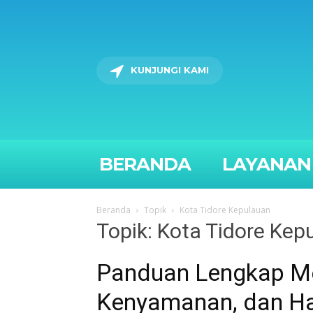
KUNJUNGI KAMI
BERANDA
LAYANAN
Beranda
Topik
Kota Tidore Kepulauan
Topik: Kota Tidore Kep
Panduan Lengkap Mem
Kenyamanan, dan H