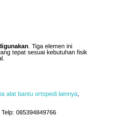
digunakan
. Tiga elemen ini
ang tepat sesuai kebutuhan fisik
l.
rta alat bantu ortopedi lainnya
,
| Telp: 085394849766