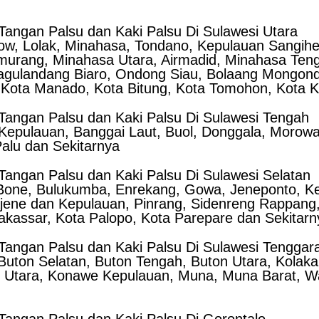
angan Palsu dan Kaki Palsu Di Sulawesi Utara
w, Lolak, Minahasa, Tondano, Kepulauan Sangihe
murang, Minahasa Utara, Airmadid, Minahasa Ten
agulandang Biaro, Ondong Siau, Bolaang Mongond
 Kota Manado, Kota Bitung, Kota Tomohon, Kota 
angan Palsu dan Kaki Palsu Di Sulawesi Tengah
Kepulauan, Banggai Laut, Buol, Donggala, Morowal
 Palu dan Sekitarnya
angan Palsu dan Kaki Palsu Di Sulawesi Selatan
 Bone, Bulukumba, Enrekang, Gowa, Jeneponto, K
jene dan Kepulauan, Pinrang, Sidenreng Rappang, 
Makassar, Kota Palopo, Kota Parepare dan Sekitarn
angan Palsu dan Kaki Palsu Di Sulawesi Tenggar
uton Selatan, Buton Tengah, Buton Utara, Kolaka,
Utara, Konawe Kepulauan, Muna, Muna Barat, Wa
angan Palsu dan Kaki Palsu Di Gorontalo