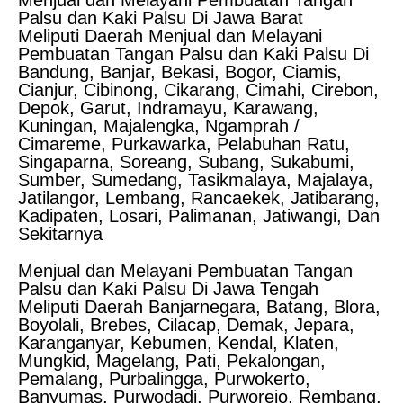
Menjual dan Melayani Pembuatan Tangan
Palsu dan Kaki Palsu Di Jawa Barat
Meliputi Daerah Menjual dan Melayani
Pembuatan Tangan Palsu dan Kaki Palsu Di
Bandung, Banjar, Bekasi, Bogor, Ciamis,
Cianjur, Cibinong, Cikarang, Cimahi, Cirebon,
Depok, Garut, Indramayu, Karawang,
Kuningan, Majalengka, Ngamprah /
Cimareme, Purkawarka, Pelabuhan Ratu,
Singaparna, Soreang, Subang, Sukabumi,
Sumber, Sumedang, Tasikmalaya, Majalaya,
Jatilangor, Lembang, Rancaekek, Jatibarang,
Kadipaten, Losari, Palimanan, Jatiwangi, Dan
Sekitarnya
Menjual dan Melayani Pembuatan Tangan
Palsu dan Kaki Palsu Di Jawa Tengah
Meliputi Daerah Banjarnegara, Batang, Blora,
Boyolali, Brebes, Cilacap, Demak, Jepara,
Karanganyar, Kebumen, Kendal, Klaten,
Mungkid, Magelang, Pati, Pekalongan,
Pemalang, Purbalingga, Purwokerto,
Banyumas, Purwodadi, Purworejo, Rembang,