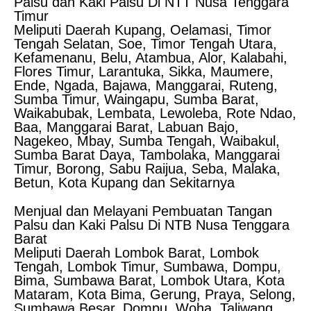
Palsu dan Kaki Palsu Di NTT Nusa Tenggara
Timur
Meliputi Daerah Kupang, Oelamasi, Timor
Tengah Selatan, Soe, Timor Tengah Utara,
Kefamenanu, Belu, Atambua, Alor, Kalabahi,
Flores Timur, Larantuka, Sikka, Maumere,
Ende, Ngada, Bajawa, Manggarai, Ruteng,
Sumba Timur, Waingapu, Sumba Barat,
Waikabubak, Lembata, Lewoleba, Rote Ndao,
Baa, Manggarai Barat, Labuan Bajo,
Nagekeo, Mbay, Sumba Tengah, Waibakul,
Sumba Barat Daya, Tambolaka, Manggarai
Timur, Borong, Sabu Raijua, Seba, Malaka,
Betun, Kota Kupang dan Sekitarnya
Menjual dan Melayani Pembuatan Tangan
Palsu dan Kaki Palsu Di NTB Nusa Tenggara
Barat
Meliputi Daerah Lombok Barat, Lombok
Tengah, Lombok Timur, Sumbawa, Dompu,
Bima, Sumbawa Barat, Lombok Utara, Kota
Mataram, Kota Bima, Gerung, Praya, Selong,
Sumbawa Besar, Dompu, Woha, Taliwang,