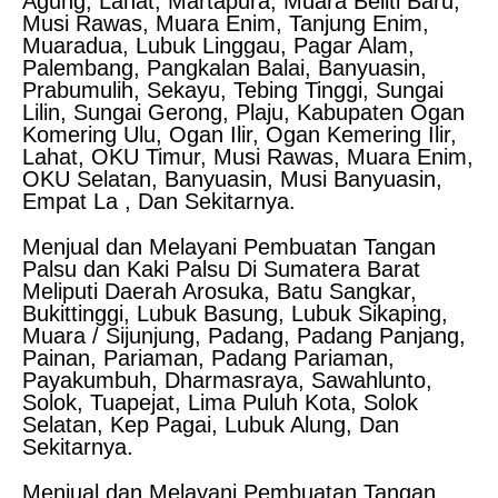
Agung, Lahat, Martapura, Muara Beliti Baru,
Musi Rawas, Muara Enim, Tanjung Enim,
Muaradua, Lubuk Linggau, Pagar Alam,
Palembang, Pangkalan Balai, Banyuasin,
Prabumulih, Sekayu, Tebing Tinggi, Sungai
Lilin, Sungai Gerong, Plaju, Kabupaten Ogan
Komering Ulu, Ogan Ilir, Ogan Kemering Ilir,
Lahat, OKU Timur, Musi Rawas, Muara Enim,
OKU Selatan, Banyuasin, Musi Banyuasin,
Empat La , Dan Sekitarnya.
Menjual dan Melayani Pembuatan Tangan
Palsu dan Kaki Palsu Di Sumatera Barat
Meliputi Daerah Arosuka, Batu Sangkar,
Bukittinggi, Lubuk Basung, Lubuk Sikaping,
Muara / Sijunjung, Padang, Padang Panjang,
Painan, Pariaman, Padang Pariaman,
Payakumbuh, Dharmasraya, Sawahlunto,
Solok, Tuapejat, Lima Puluh Kota, Solok
Selatan, Kep Pagai, Lubuk Alung, Dan
Sekitarnya.
Menjual dan Melayani Pembuatan Tangan