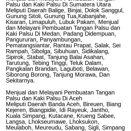
Palsu dan Kaki Palsu Di Sumatera Utara
Meliputi Daerah Balige, Binjai, Dolok Sanggul,
Gunung Sitoli, Gunung Tua,Kabanjahe,
Kisaran, Limapuluh, Lubuk Pakam, Menjual
dan Melayani Pembuatan Tangan Palsu dan
Kaki Palsu Di Medan, Padang Didempuan,
Pangururan, Panyambungan,
Pematangsiantar, Rantau Prapat, Salak, Sei
Rampah, Sibolga, Sibuhuan, Sidikalang,
Sipirok, Stabat, Tanjung Balai Asahan,
Tarutung, Tebing Tinggi, Teluk Dalam,
Pangkalan Brandan, Laguboti, Belawan,
Siborong Borong, Tanjung Morawa, Dan
Sekitarnya.
Menjual dan Melayani Pembuatan Tangan
Palsu dan Kaki Palsu Di Aceh
Meliputi Daerah Banda Aceh, Bireuen, Biang
Kejeren, Biangpidie, Idi Rayeuk, Jantho,
Kuala Simpang, Kutacane, Krueng Sabee,
Langsa, Lhokseumawe, Lhoksukon,
Meulaboh, Meureudu, Sabang, Sigli, Simpang