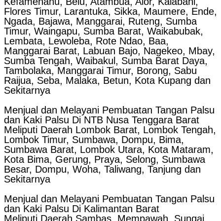
Kefamenanu, Belu, Atambua, Alor, Kalabahi,
Flores Timur, Larantuka, Sikka, Maumere, Ende,
Ngada, Bajawa, Manggarai, Ruteng, Sumba
Timur, Waingapu, Sumba Barat, Waikabubak,
Lembata, Lewoleba, Rote Ndao, Baa,
Manggarai Barat, Labuan Bajo, Nagekeo, Mbay,
Sumba Tengah, Waibakul, Sumba Barat Daya,
Tambolaka, Manggarai Timur, Borong, Sabu
Raijua, Seba, Malaka, Betun, Kota Kupang dan
Sekitarnya
Menjual dan Melayani Pembuatan Tangan Palsu
dan Kaki Palsu Di NTB Nusa Tenggara Barat
Meliputi Daerah Lombok Barat, Lombok Tengah,
Lombok Timur, Sumbawa, Dompu, Bima,
Sumbawa Barat, Lombok Utara, Kota Mataram,
Kota Bima, Gerung, Praya, Selong, Sumbawa
Besar, Dompu, Woha, Taliwang, Tanjung dan
Sekitarnya
Menjual dan Melayani Pembuatan Tangan Palsu
dan Kaki Palsu Di Kalimantan Barat
Meliputi Daerah Sambas, Mempawah, Sungai