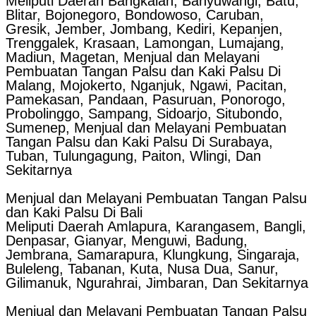
Meliputi Daerah Bangkalan, Banyuwangi, Batu,
Blitar, Bojonegoro, Bondowoso, Caruban,
Gresik, Jember, Jombang, Kediri, Kepanjen,
Trenggalek, Krasaan, Lamongan, Lumajang,
Madiun, Magetan, Menjual dan Melayani
Pembuatan Tangan Palsu dan Kaki Palsu Di
Malang, Mojokerto, Nganjuk, Ngawi, Pacitan,
Pamekasan, Pandaan, Pasuruan, Ponorogo,
Probolinggo, Sampang, Sidoarjo, Situbondo,
Sumenep, Menjual dan Melayani Pembuatan
Tangan Palsu dan Kaki Palsu Di Surabaya,
Tuban, Tulungagung, Paiton, Wlingi, Dan
Sekitarnya
Menjual dan Melayani Pembuatan Tangan Palsu
dan Kaki Palsu Di Bali
Meliputi Daerah Amlapura, Karangasem, Bangli,
Denpasar, Gianyar, Menguwi, Badung,
Jembrana, Samarapura, Klungkung, Singaraja,
Buleleng, Tabanan, Kuta, Nusa Dua, Sanur,
Gilimanuk, Ngurahrai, Jimbaran, Dan Sekitarnya
Menjual dan Melayani Pembuatan Tangan Palsu