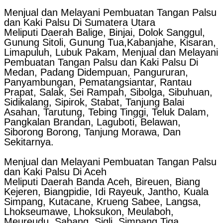
Menjual dan Melayani Pembuatan Tangan Palsu
dan Kaki Palsu Di Sumatera Utara
Meliputi Daerah Balige, Binjai, Dolok Sanggul,
Gunung Sitoli, Gunung Tua,Kabanjahe, Kisaran,
Limapuluh, Lubuk Pakam, Menjual dan Melayani
Pembuatan Tangan Palsu dan Kaki Palsu Di
Medan, Padang Didempuan, Pangururan,
Panyambungan, Pematangsiantar, Rantau
Prapat, Salak, Sei Rampah, Sibolga, Sibuhuan,
Sidikalang, Sipirok, Stabat, Tanjung Balai
Asahan, Tarutung, Tebing Tinggi, Teluk Dalam,
Pangkalan Brandan, Laguboti, Belawan,
Siborong Borong, Tanjung Morawa, Dan
Sekitarnya.
Menjual dan Melayani Pembuatan Tangan Palsu
dan Kaki Palsu Di Aceh
Meliputi Daerah Banda Aceh, Bireuen, Biang
Kejeren, Biangpidie, Idi Rayeuk, Jantho, Kuala
Simpang, Kutacane, Krueng Sabee, Langsa,
Lhokseumawe, Lhoksukon, Meulaboh,
Meureudu, Sabang, Sigli, Simpang Tiga