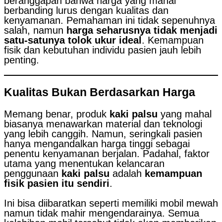
beranggapan bahwa harga yang mahal
berbanding lurus dengan kualitas dan
kenyamanan. Pemahaman ini tidak sepenuhnya
salah, namun
harga seharusnya tidak menjadi
satu-satunya tolok ukur ideal
. Kemampuan
fisik dan kebutuhan individu pasien jauh lebih
penting.
Kualitas Bukan Berdasarkan Harga
Memang benar, produk
kaki palsu
yang mahal
biasanya menawarkan material dan teknologi
yang lebih canggih. Namun, seringkali pasien
hanya mengandalkan harga tinggi sebagai
penentu kenyamanan berjalan. Padahal, faktor
utama yang menentukan kelancaran
penggunaan
kaki palsu
adalah
kemampuan
fisik pasien itu sendiri
.
Ini bisa diibaratkan seperti memiliki mobil mewah
namun tidak mahir mengendarainya. Semua