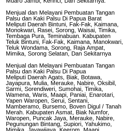
Muaro Jambi, Kerinci, Dan Sekitarnya.
Menjual dan Melayani Pembuatan Tangan
Palsu dan Kaki Palsu Di Papua Barat
Meliputi Daerah Bintuni, Fak-Fak, Kaimana,
Monokwari, Rasei, Sorong, Waisai, Timika,
Tembaga Pura, Teminabuan. Kabupaten
Teluk Bintuni, Fak-Fak, Kaimana, Manokwari,
Teluk Wondama, Sorong, Raja Ampat,
Mimika, Sorong Selatan, Dan Sekitarnya
Menjual dan Melayani Pembuatan Tangan
Palsu dan Kaki Palsu Di Papua
Meliputi Daerah Agats, Biak, Botawa,
Jayapura, Mulia, Merauke, Nabire, Oksibil,
Sarmi, Sorendiweri, Sumohai, Timika,
Wamena, Waris, Maapi, Paniai, Enarotari,
Yapen Waropen, Serui, Sentani,
Mamberamo, Bursemo, Boven Digul / Tanah
Merah. Kabupaten Asmat, Biak Numfor,
Waropen, Puncak Jaya, Merauke, Nabire,
Pegunungan Bintang, Supiori, Yahukimo,
Mimika, Jayawijaya, Keerom, Maapi,