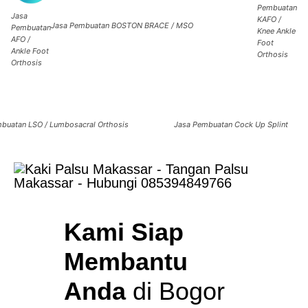
Pembuatan
Jasa
KAFO /
Jasa Pembuatan BOSTON BRACE / MSO
Pembuatan
Knee Ankle
AFO /
Foot
Ankle Foot
Orthosis
Orthosis
mbuatan
LSO / Lumbosacral Orthosis
Jasa Pembuatan
Cock Up Splint
Kami Siap
Membantu
Anda
di Bogor