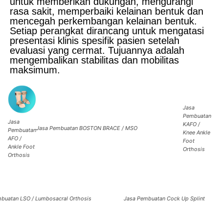
untuk memberikan dukungan, mengurangi
rasa sakit, memperbaiki kelainan bentuk dan
mencegah perkembangan kelainan bentuk.
Setiap perangkat dirancang untuk mengatasi
presentasi klinis spesifik pasien setelah
evaluasi yang cermat. Tujuannya adalah
mengembalikan stabilitas dan mobilitas
maksimum.
Jasa
Pembuatan
Jasa
KAFO /
Jasa Pembuatan BOSTON BRACE / MSO
Pembuatan
Knee Ankle
AFO /
Foot
Ankle Foot
Orthosis
Orthosis
mbuatan
LSO / Lumbosacral Orthosis
Jasa Pembuatan
Cock Up Splint