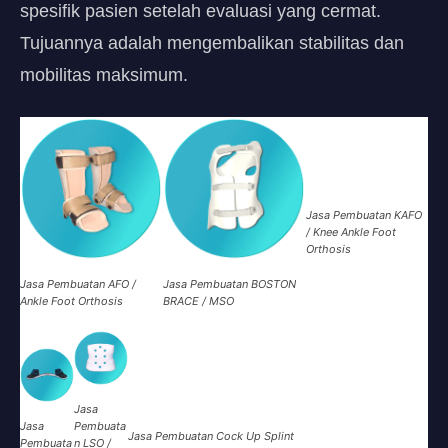
spesifik pasien setelah evaluasi yang cermat.
Tujuannya adalah mengembalikan stabilitas dan
mobilitas maksimum.
Jasa Pembuatan KAFO
/ Knee Ankle Foot
Orthosis
Jasa Pembuatan AFO /
Jasa Pembuatan BOSTON
Ankle Foot Orthosis
BRACE / MSO
Jasa
Jasa
Pembuata
Jasa Pembuatan
Cock Up Splint
Pembuata
n
LSO /