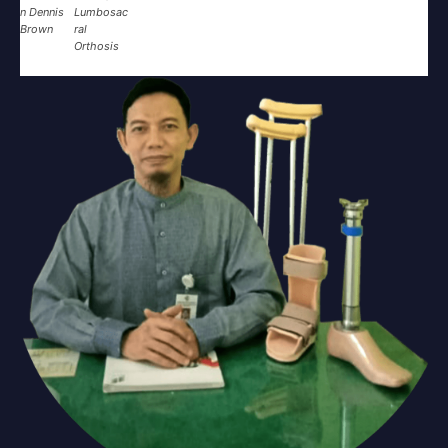
n Dennis
Lumbosac
Brown
ral
Orthosis