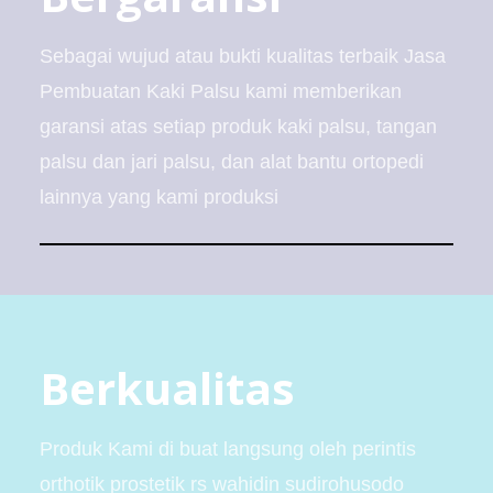
Sebagai wujud atau bukti kualitas terbaik Jasa
Pembuatan Kaki Palsu kami memberikan
garansi atas setiap produk kaki palsu, tangan
palsu dan jari palsu, dan alat bantu ortopedi
lainnya yang kami produksi
Berkualitas
Produk Kami di buat langsung oleh perintis
orthotik prostetik rs wahidin sudirohusodo