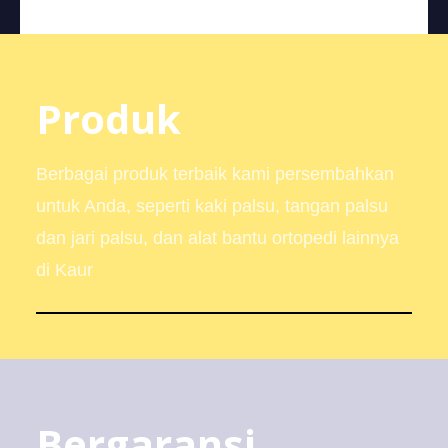
Produk
Berbagai produk terbaik kami persembahkan
untuk Anda, seperti kaki palsu, tangan palsu
dan jari palsu, dan alat bantu ortopedi lainnya
di Kaur
Bergaransi