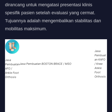
dirancang untuk mengatasi presentasi klinis
spesifik pasien setelah evaluasi yang cermat.
Tujuannya adalah mengembalikan stabilitas dan
mobilitas maksimum.
Jasa
Pembuat
an KAFO
Jasa
Jasa Pembuatan BOSTON BRACE / MSO
/ Knee
Pembuatan
Ankle
AFO /
Foot
Ankle Foot
Orthosis
Orthosis