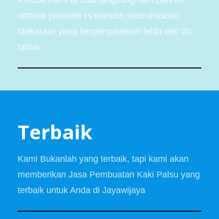
Produk Kami di buat langsung oleh perintis
orthotik prostetik rs wahidin sudirohusodo
Makassar yang berpengalaman lebih dari 20
tahun
Terbaik
Kami Bukanlah yang terbaik, tapi kami akan
memberikan Jasa Pembuatan Kaki Palsu yang
terbaik untuk Anda di Jayawijaya