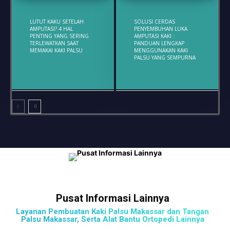
LUTUT KAKU SETELAH
SOLUSI CERDAS
AMPUTASI? 4 HAL
PENYEMBUHAN LUKA
PENTING YANG SERING
AMPUTASI KAKI :
TERLEWATKAN SAAT
PANDUAN LENGKAP
MEMAKAI KAKI PALSU
MENGGUNAKAN KAKI
PALSU YANG SEMPURNA
Pusat Informasi Lainnya
Layanan Pembuatan Kaki Palsu Makassar dan Tangan
Palsu Makassar, Serta Alat Bantu Ortopedi Lainnya