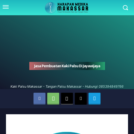
Jasa Pembuatan Kaki Palsu Di Jayawijaya
Kaki Palsu Makassar - Tangan Palsu Makassar - Hubungi 085394849766