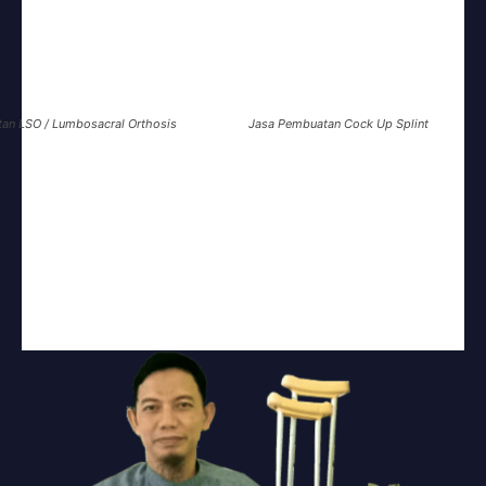
tan
LSO / Lumbosacral Orthosis
Jasa Pembuatan
Cock Up Splint