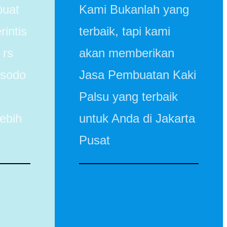
buat
Kami Bukanlah yang
rintis
terbaik, tapi kami
 rs
akan memberikan
usodo
Jasa Pembuatan Kaki
Palsu yang terbaik
ebih
untuk Anda di Jakarta
Pusat