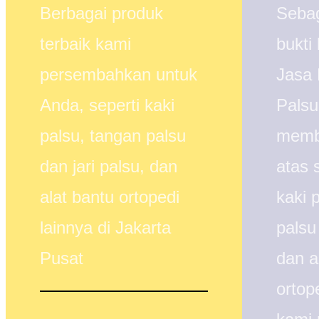
Berbagai produk
Sebag
terbaik kami
bukti 
persembahkan untuk
Jasa
Anda, seperti kaki
Palsu
palsu, tangan palsu
membe
dan jari palsu, dan
atas 
alat bantu ortopedi
kaki 
lainnya di Jakarta
palsu 
Pusat
dan a
ortop