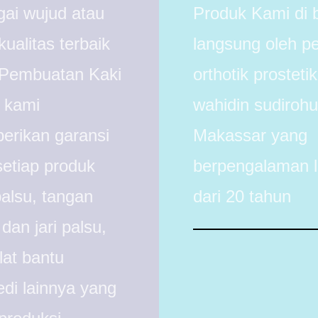
ai wujud atau
Produk Kami di 
kualitas terbaik
langsung oleh pe
 Pembuatan Kaki
orthotik prostetik
 kami
wahidin sudiroh
rikan garansi
Makassar yang
setiap produk
berpengalaman l
palsu, tangan
dari 20 tahun
dan jari palsu,
lat bantu
edi lainnya yang