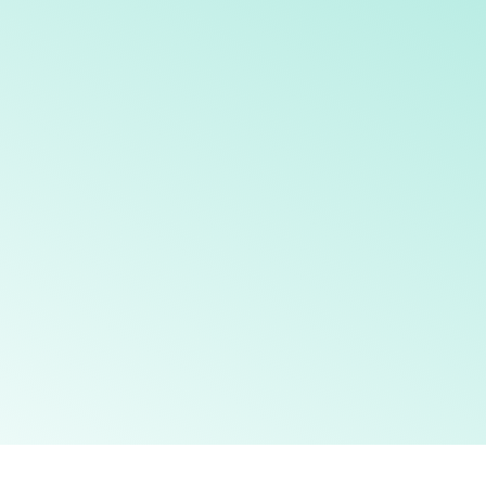
Kaki Palsu Makassar - Tangan Palsu Makassar - Hubungi 085394849766