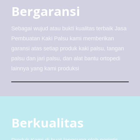
Bergaransi
Sebagai wujud atau bukti kualitas terbaik Jasa
Pembuatan Kaki Palsu kami memberikan
garansi atas setiap produk kaki palsu, tangan
palsu dan jari palsu, dan alat bantu ortopedi
lainnya yang kami produksi
Berkualitas
Produk Kami di buat langsung oleh perintis