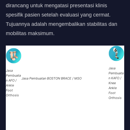
dirancang untuk mengatasi presentasi klinis
spesifik pasien setelah evaluasi yang cermat.
Tujuannya adalah mengembalikan stabilitas dan
mobilitas maksimum.
Jasa
Jasa
Pembuata
Pembuata
n KAFO /
Jasa Pembuatan BOSTON BRACE / MSO
n AFO /
Knee
Ankle
Ankle
Foot
Foot
Orthosis
Orthosis