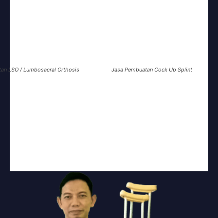
tan
LSO / Lumbosacral Orthosis
Jasa Pembuatan
Cock Up Splint