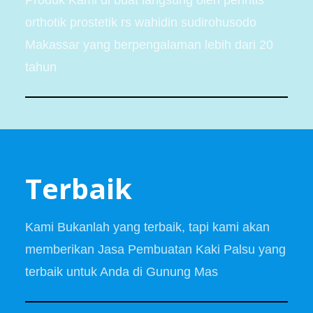
orthotik prostetik rs wahidin sudirohusodo
Makassar yang berpengalaman lebih dari 20
tahun
Terbaik
Kami Bukanlah yang terbaik, tapi kami akan
memberikan Jasa Pembuatan Kaki Palsu yang
terbaik untuk Anda di Gunung Mas