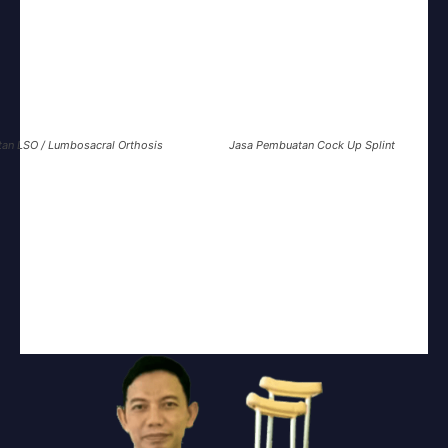
tan
LSO / Lumbosacral Orthosis
Jasa Pembuatan
Cock Up Splint