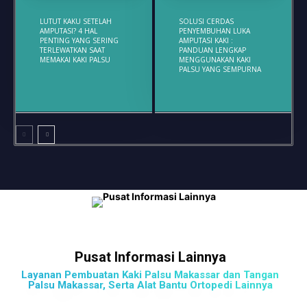
LUTUT KAKU SETELAH
SOLUSI CERDAS
AMPUTASI? 4 HAL
PENYEMBUHAN LUKA
PENTING YANG SERING
AMPUTASI KAKI :
TERLEWATKAN SAAT
PANDUAN LENGKAP
MEMAKAI KAKI PALSU
MENGGUNAKAN KAKI
PALSU YANG SEMPURNA
Pusat Informasi Lainnya
Layanan Pembuatan Kaki Palsu Makassar dan Tangan
Palsu Makassar, Serta Alat Bantu Ortopedi Lainnya