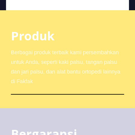
Produk
Berbagai produk terbaik kami persembahkan
untuk Anda, seperti kaki palsu, tangan palsu
dan jari palsu, dan alat bantu ortopedi lainnya
di Fakfak
Bergaransi