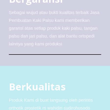
Sebagai wujud atau bukti kualitas terbaik Jasa
Pembuatan Kaki Palsu kami memberikan
garansi atas setiap produk kaki palsu, tangan
palsu dan jari palsu, dan alat bantu ortopedi
lainnya yang kami produksi
Berkualitas
Produk Kami di buat langsung oleh perintis
orthotik prostetik rs wahidin sudirohusodo