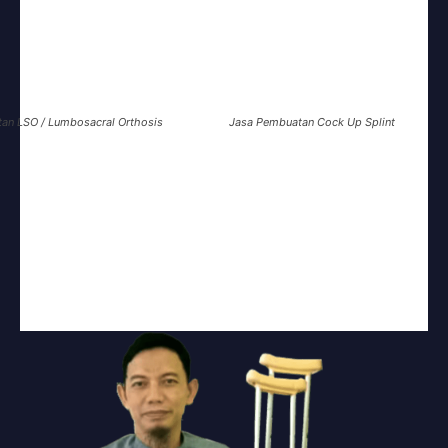
tan
LSO / Lumbosacral Orthosis
Jasa Pembuatan
Cock Up Splint