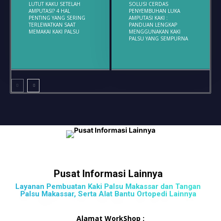
LUTUT KAKU SETELAH
SOLUSI CERDAS
AMPUTASI? 4 HAL
PENYEMBUHAN LUKA
PENTING YANG SERING
AMPUTASI KAKI :
TERLEWATKAN SAAT
PANDUAN LENGKAP
MEMAKAI KAKI PALSU
MENGGUNAKAN KAKI
PALSU YANG SEMPURNA
Pusat Informasi Lainnya
Layanan Pembuatan Kaki Palsu Makassar dan Tangan
Palsu Makassar, Serta Alat Bantu Ortopedi Lainnya
Alamat WorkShop :