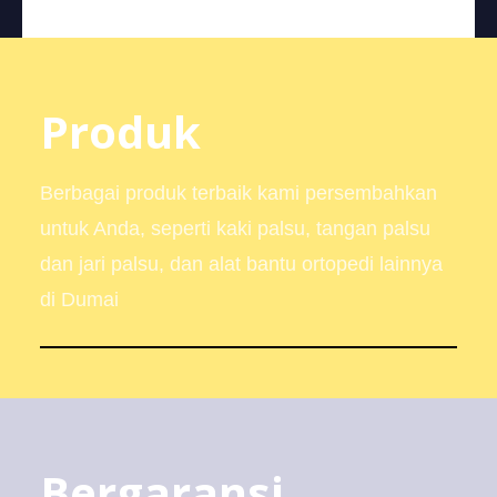
Produk
Berbagai produk terbaik kami persembahkan
untuk Anda, seperti kaki palsu, tangan palsu
dan jari palsu, dan alat bantu ortopedi lainnya
di Dumai
Bergaransi