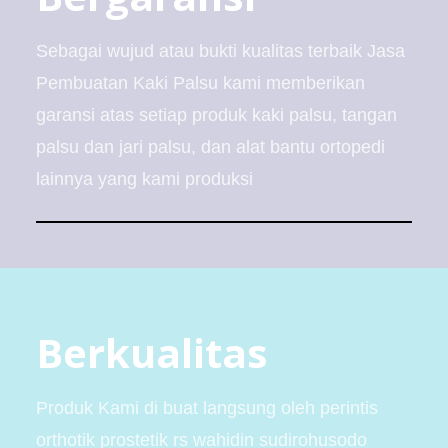
Sebagai wujud atau bukti kualitas terbaik Jasa
Pembuatan Kaki Palsu kami memberikan
garansi atas setiap produk kaki palsu, tangan
palsu dan jari palsu, dan alat bantu ortopedi
lainnya yang kami produksi
Berkualitas
Produk Kami di buat langsung oleh perintis
orthotik prostetik rs wahidin sudirohusodo