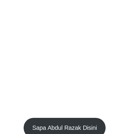
Jasa Pembuatan Kaki Palsu
Sangat Profesional yang sudah
berpengalaman lebih dari 20
tahun, siap memberikan
perawatan terbaik, lembut dan
memberi harga yang sangat
terjangkau, tentu dengan
pengalaman yang tidak perlu di
ragukan lagi.
Abdul Razak
TEKNISI ORTHOTIC
PROSTHETIC
Sapa Abdul Razak Disini