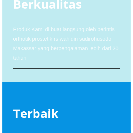
Berkualitas
Produk Kami di buat langsung oleh perintis
orthotik prostetik rs wahidin sudirohusodo
Makassar yang berpengalaman lebih dari 20
tahun
Terbaik