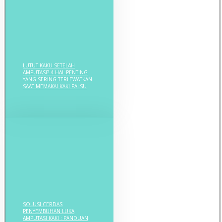
LUTUT KAKU SETELAH
AMPUTASI? 4 HAL PENTING
YANG SERING TERLEWATKAN
SAAT MEMAKAI KAKI PALSU
SOLUSI CERDAS
PENYEMBUHAN LUKA
AMPUTASI KAKI : PANDUAN