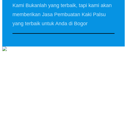
Kami Bukanlah yang terbaik, tapi kami akan
memberikan Jasa Pembuatan Kaki Palsu
yang terbaik untuk Anda di Bogor
Salam Kenal..
Lahir di Kota Pare – Pare,
Sulawesi Selatan, pada 2
Agustus 1972. Telah Lebih dari