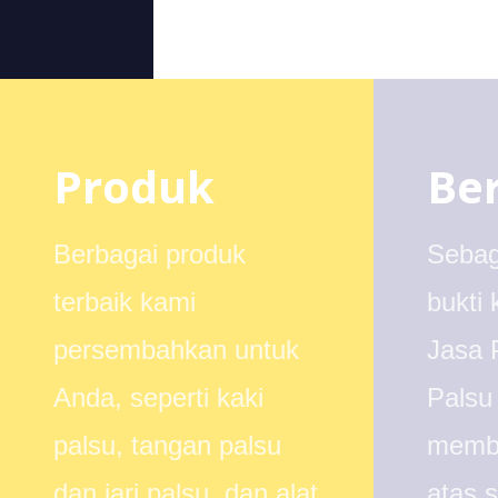
Produk
Be
Berbagai produk
Sebag
terbaik kami
bukti 
persembahkan untuk
Jasa 
Anda, seperti kaki
Palsu
palsu, tangan palsu
membe
dan jari palsu, dan alat
atas 