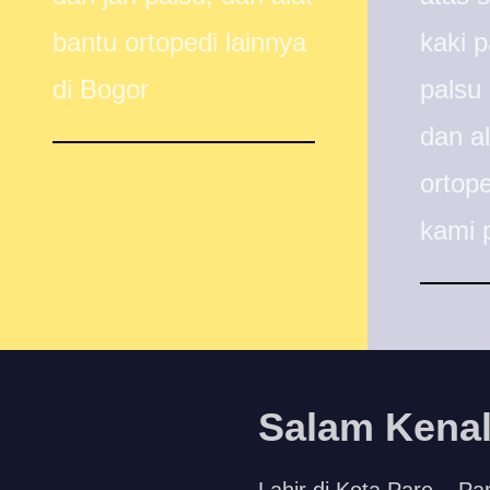
bantu ortopedi lainnya
kaki p
di Bogor
palsu 
dan a
ortope
kami 
Salam Kenal