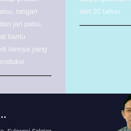
alsu, tangan
dari 20 tahun
dan jari palsu,
lat bantu
di lainnya yang
produksi
..