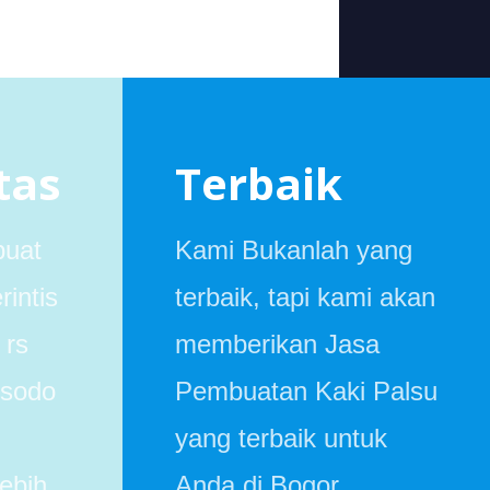
tas
Terbaik
buat
Kami Bukanlah yang
rintis
terbaik, tapi kami akan
 rs
memberikan Jasa
usodo
Pembuatan Kaki Palsu
yang terbaik untuk
ebih
Anda di Bogor