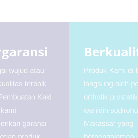
rgaransi
Berkuali
ai wujud atau
Produk Kami di 
kualitas terbaik
langsung oleh pe
Pembuatan Kaki
orthotik prostetik
 kami
wahidin sudiroh
rikan garansi
Makassar yang
setiap produk
berpengalaman l