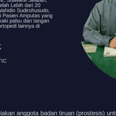
re, Sulawesi Selatan,
lah Lebih dari 20
ahidin Sudirohusudo,
i Pasien Amputas yang
aki palsu dan tangan
rtopedi lainnya di
k
IC
iakan anggota badan tiruan (prostesis) un